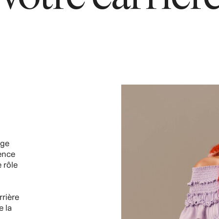
rge
ience
 rôle
rière
e la