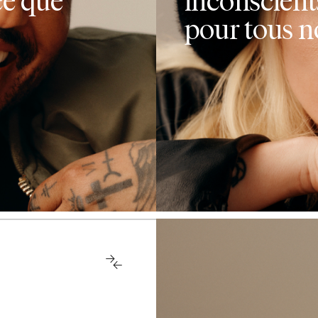
pris au
pour tous n
us avons
présenter
s partout