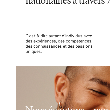
C’est-à-dire autant d’individus avec
des expériences, des compétences,
des connaissances et des passions
uniques.
Nous sensibilisons en int
l’inclusion et aux préjugés
inconscients, afin de garan
diversité et la représenta
Nous écoutons – par