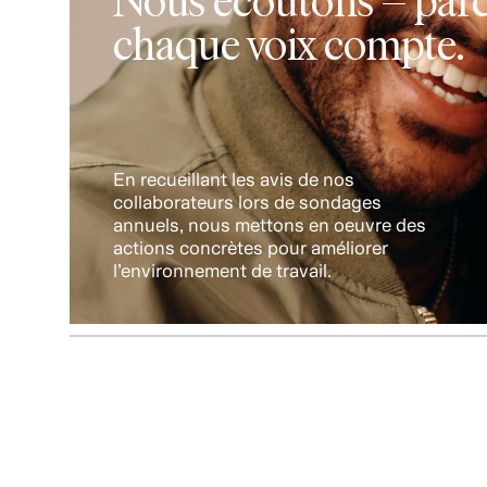
toutes nos équipes, y com
chaque voix compte.
sein de notre direction.
En recueillant les avis de nos
collaborateurs lors de sondages
annuels, nous mettons en oeuvre des
actions concrètes pour améliorer
l’environnement de travail.
Mais nous savons que no
du travail à faire pour re
les diverses communauté