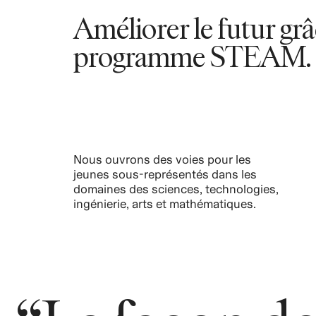
au sein de H&M, surtout
Améliorer le futur gr
postes de direction.
programme STEAM.
Nous ouvrons des voies pour les
jeunes sous-représentés dans les
domaines des sciences, technologies,
ingénierie, arts et mathématiques.