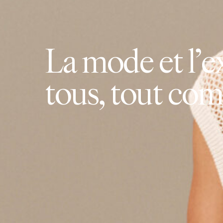
L
a
m
o
d
e
e
t
l
’
e
t
o
u
s
,
t
o
u
t
c
o