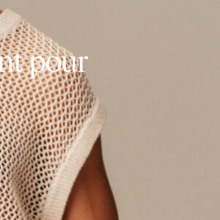
n
t
p
o
u
r