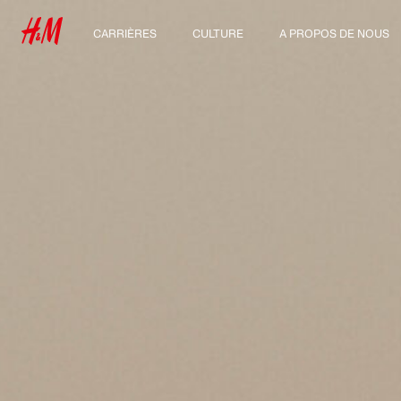
CARRIÈRES
CULTURE
A PROPOS DE NOUS
Nos métiers
Notre culture, nos
Qui sommes-nous ?
valeurs et nos
Étudiants et jeunes
avantages
Développement
diplômés
Durable
Inclusion et diversité