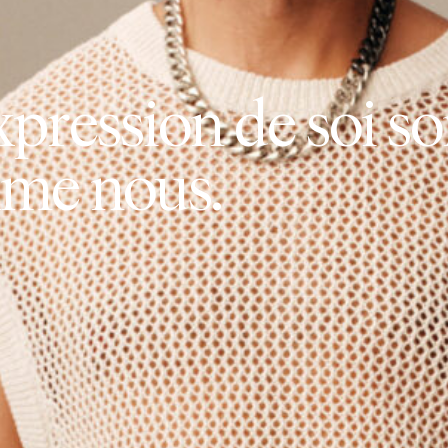
x
p
r
e
s
s
i
o
n
d
e
s
o
i
s
o
m
m
e
n
o
u
s
.