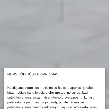
MUMS RŪPI JŪSŲ PRIVATUMAS
Naudojame pirmosios ir trečiosios šalies slapukus, įskaitant
kitas trečiųjų šalių leidėjų stebėjimo technologijas, kad
suteiktume jums visas mūsų interneto svetainės funkcijas,
pritaikytume jūsų naudotojo patirtį, atliktume analizę ir
pateiktume suasmenintą reklamą mūsų interneto svetainėse,