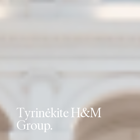
T
y
r
i
n
ė
k
i
t
e
H
&
M
G
r
o
u
p
.