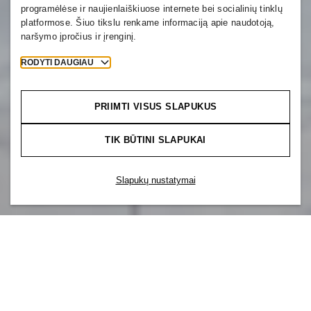
programėlėse ir naujienlaiškiuose internete bei socialinių tinklų
platformose. Šiuo tikslu renkame informaciją apie naudotoją,
naršymo įpročius ir įrenginį.
RODYTI DAUGIAU
PRIIMTI VISUS SLAPUKUS
TIK BŪTINI SLAPUKAI
Slapukų nustatymai
Mūsų prekės ženklas yra dalis kažko daug
didesnio. Dirbdami H&M, jūs taip pat
esate H&M Group dalis – visame
pasaulyje dirbančių kolegų, kuriuos vienija