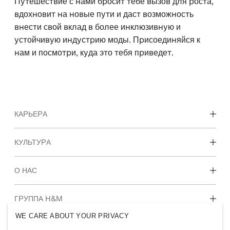
Путешествие с нами бросит тебе вызов для роста,
вдохновит на новые пути и даст возможность
внести свой вклад в более инклюзивную и
устойчивую индустрию моды. Присоединяйся к
нам и посмотри, куда это тебя приведет.
КАРЬЕРА
Карьерные возможности
КУЛЬТУРА
Студенты и начало карьеры
Наша культура и преимущества
О НАС
Кто мы
ГРУППА H&M
Устойчивое развитие
WE CARE ABOUT YOUR PRIVACY
Инклюзивность и многообразие
Познакомиться с компанией