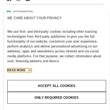
KAZAKHSTAN
WE CARE ABOUT YOUR PRIVACY
Новости H&M Group
Политика конфиденциальности
Cookies
Cookie Settings
We use first- and third-party cookies including other tracking
H&M.com
technologies from third party publishers to give you the full
functionality of our website, customize your user experience,
perform analytics and deliver personalized advertising on our
websites, apps and newsletters across internet and via social
media platforms. For that purpose, we collect information about
2026 H & M Hennes and Mauritz AB.
user, browsing patterns and device.
T
h
e
j
o
u
r
n
e
y
s
t
a
r
t
s
h
e
r
e
.
READ MORE
ACCEPT ALL COOKIES
ONLY REQUIRED COOKIES