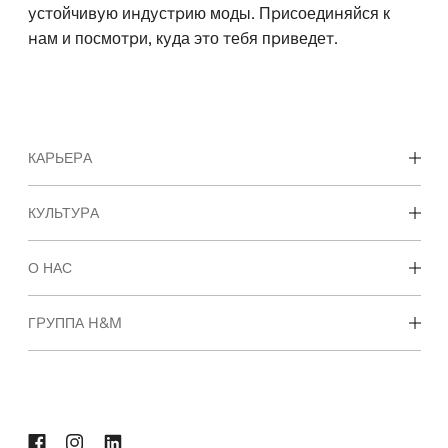
устойчивую индустрию моды. Присоединяйся к
нам и посмотри, куда это тебя приведет.
КАРЬЕРА
Карьерные возможности
КУЛЬТУРА
Студенты и начало карьеры
Наша культура и преимущества
О НАС
Кто мы
ГРУППА H&M
Устойчивое развитие
Инклюзивность и многообразие
Познакомиться с компанией