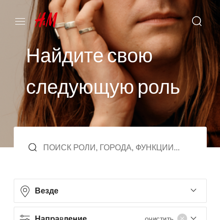
Н
а
й
д
и
т
е
с
в
о
ю
с
л
е
д
у
ю
щ
у
ю
р
о
л
ь
Везде
Направление
ОЧИСТИТЬ