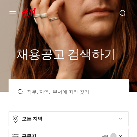
채
용
공
고
검
색
하
기
모든 지역
근무지
삭제