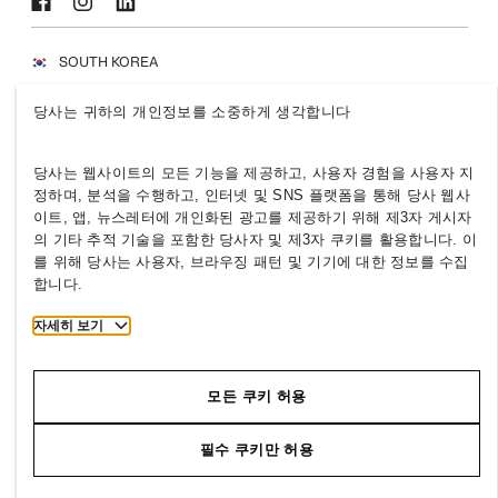
SOUTH KOREA
Press
개인정보처리방침
당사는 귀하의 개인정보를 소중하게 생각합니다
Cookies
Cookie Settings
H&M.com
당사는 웹사이트의 모든 기능을 제공하고, 사용자 경험을 사용자 지
정하며, 분석을 수행하고, 인터넷 및 SNS 플랫폼을 통해 당사 웹사
이트, 앱, 뉴스레터에 개인화된 광고를 제공하기 위해 제3자 게시자
의 기타 추적 기술을 포함한 당사자 및 제3자 쿠키를 활용합니다. 이
를 위해 당사는 사용자, 브라우징 패턴 및 기기에 대한 정보를 수집
2026 H & M Hennes and Mauritz AB.
합니다.
T
h
e
j
o
u
r
n
e
y
s
t
a
r
t
s
h
e
r
e
.
자세히 보기
모든 쿠키 허용
필수 쿠키만 허용