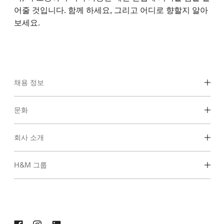
어줄 것입니다. 함께 하세요, 그리고 어디로 향할지 알아
보세요.
채용 정보
Career 영역
문화
학생 및 졸업 예정자
기업문화 & 복지
회사 소개
H&M에 대하여
H&M 그룹
지속가능성
Inclusion & Diversity
H&M Group