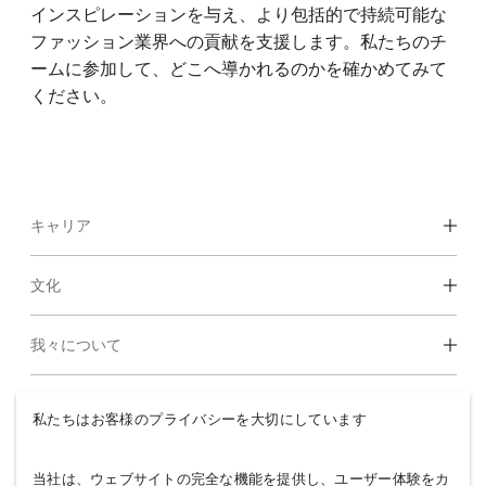
インスピレーションを与え、より包括的で持続可能な
ファッション業界への貢献を支援します。私たちのチ
ームに参加して、どこへ導かれるのかを確かめてみて
ください。
キャリア
部署・職種を見る
文化
学生＆アーリーキャリア
企業カルチャー・福利厚生
我々について
H&Mの紹介
H&Mグループ
私たちはお客様のプライバシーを大切にしています
サステナビリティ
インクルージョン＆ダイバーシティ
H&Mグループの紹介
当社は、ウェブサイトの完全な機能を提供し、ユーザー体験をカ