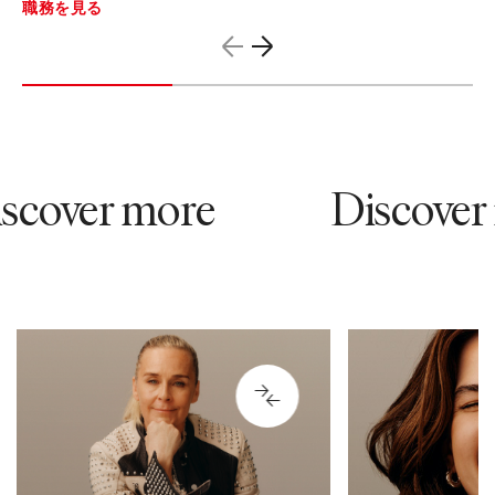
職務を見る
cover more
Discover 
17954
88753
Peopl
Customer Service
Inc
お客様をサポートし、優れた体
Di