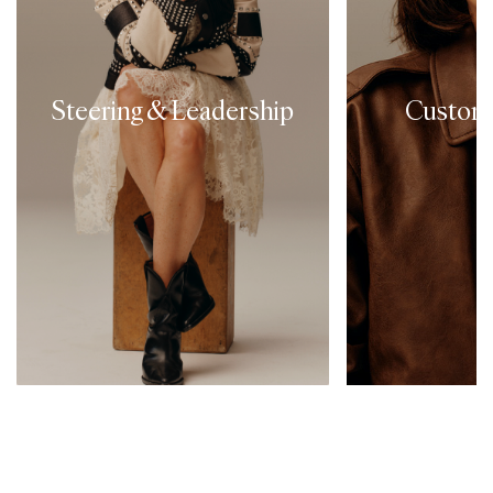
験を提供することで、高い顧客
H&M社員
満足度を実現する仕事です。
と、そして
H&Mの店舗、オンラインスト
らしくいら
ア、ソーシャルメディアなど、
Steering & Leadership
Custome
エンパワー
お客様体験は進化し続けていま
る仕事で
す。カスタマー・サービスチー
し、すべて
ムの一員として、問い合わせに
お互いに思
対応したり、問題を解決した
も個人とし
り、最高なサービスを提供しな
を最大限に
がら、ブランドを代表する役割
インクルー
を担います。
いく役割
役割を見る
役割を見る
役割を見る