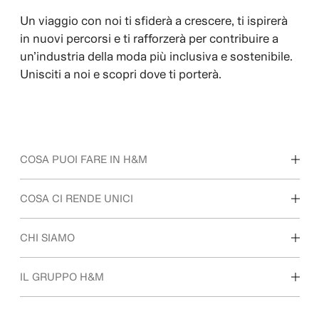
Un viaggio con noi ti sfiderà a crescere, ti ispirerà
in nuovi percorsi e ti rafforzerà per contribuire a
un’industria della moda più inclusiva e sostenibile.
Unisciti a noi e scopri dove ti porterà.
COSA PUOI FARE IN H&M
Scopri le nostre aree di lavoro
COSA CI RENDE UNICI
Studenti e prime esperienze
La nostra cultura e i benefit
CHI SIAMO
Chi siamo
IL GRUPPO H&M
Sostenibilità
Inclusione e diversità
Esplora il gruppo