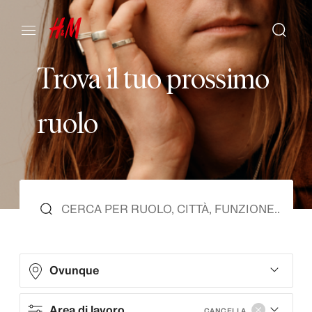
T
r
o
v
a
i
l
t
u
o
p
r
o
s
s
i
m
o
r
u
o
l
o
Ovunque
Area di lavoro
CANCELLA