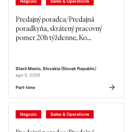
Negozio
Sales & Operations
Predajný poradca/Predajná
poradkyňa, skrátený pracovný
pomer 20h týždenne, Ko...
Staré Mesto
,
Slovakia (Slovak Republic)
ago 5, 2026
Part-time
Negozio
Sales & Operations