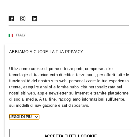
ITALY
Stampa
Politiche e privacy
ABBIAMO A CUORE LA TUA PRIVACY
Cookie
Cookie Settings
H&M.com
Utilizziamo cookie di prime e terze parti, comprese altre
tecnologie di tracciamento di editori terze parti, per offrirti tutte le
funzionalità del nostro sito web, personalizzare la tua esperienza
utente, eseguire analisi e fornire pubblicità personalizzata sui
2026 H & M Hennes and Mauritz AB.
nostri siti web, app e newsletter su Internet e tramite piattaforme
di social media. A tal fine, raccogliamo informazioni sull'utente,
T
h
e
j
o
u
r
n
e
y
s
t
a
r
t
s
h
e
r
e
.
sui modelli di navigazione e sul dispositivo.
LEGGI DI PIÙ
ACCETTA TUTTI I COOKIE