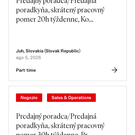
Predajný poradca/Predajná
poradkyňa, skrátený pracovný
pomer 20h týždenne, Ko...
Juh
,
Slovakia (Slovak Republic)
ago 5, 2026
Part-time
Negozio
Sales & Operations
Predajný poradca/Predajná
poradkyňa, skrátený pracovný
pomer 30h týždenne, Pr...