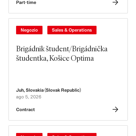
Part-time
Negozio
Sales & Operations
Brigádnik študent/Brigádnička
študentka, Košice Optima
Juh
,
Slovakia (Slovak Republic)
ago 5, 2026
Contract