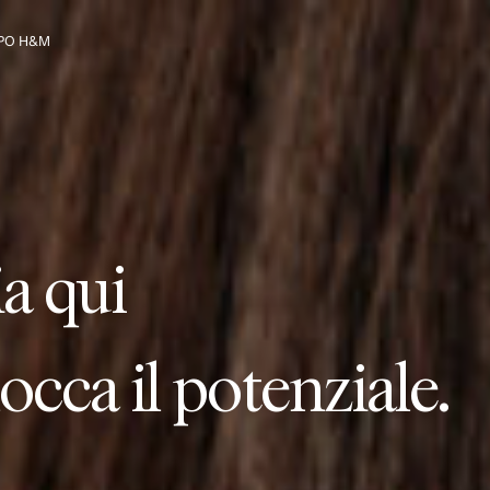
PO H&M
zia con noi.
i
a
q
u
i
a il gruppo
ia qui
mbia la nostra indus
ia qui
struisce legami dura
ia qui
rta a nuovi percorsi
ia qui
occa il potenziale.