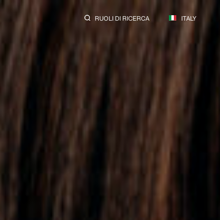
RUOLI DI RICERCA
ITALY
tria.
turi.
.