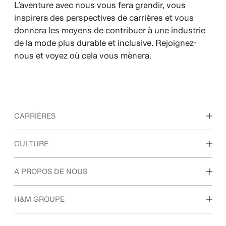
L’aventure avec nous vous fera grandir, vous
inspirera des perspectives de carrières et vous
donnera les moyens de contribuer à une industrie
de la mode plus durable et inclusive. Rejoignez-
nous et voyez où cela vous mènera.
CARRIÈRES
Nos métiers
CULTURE
Étudiants et jeunes
diplômés
Notre culture, nos valeurs et nos avantages
A PROPOS DE NOUS
Qui sommes-nous ?
H&M GROUPE
Développement
Durable