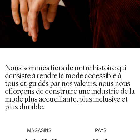
0
1
2
0
3
Nous sommes fiers de notre histoire qui
1
consiste à rendre la mode accessible à
0
4
tous et, guidés par nos valeurs, nous nous
2
0
efforçons de construire une industrie de la
1
5
mode plus accueillante, plus inclusive et
3
1
plus durable.
2
6
4
2
3
0
7
0
5
0
3
MAGASINS
PAYS