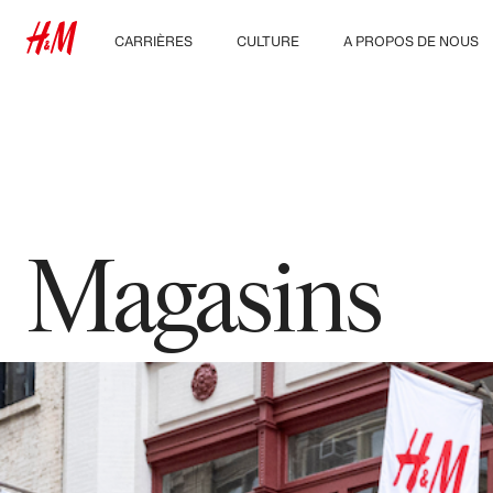
CARRIÈRES
CULTURE
A PROPOS DE NOUS
Nos métiers
Notre culture, nos
Qui sommes-nous ?
valeurs et nos
Étudiants et jeunes
avantages
Développement
diplômés
Durable
Inclusion et diversité
Magasins