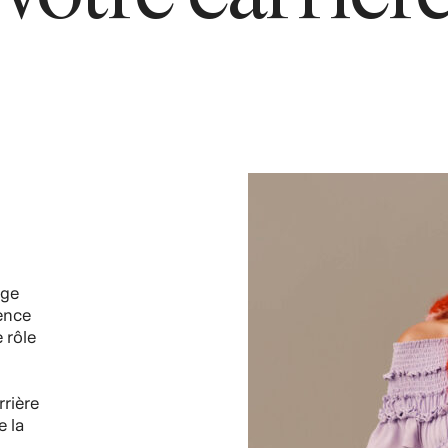
rge
ience
 rôle
rière
e la