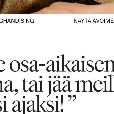
CHANDISING
NÄYTÄ AVOIME
 osa-aikaisen
, tai jää meil
 ajaksi! ”