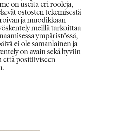
 on useita eri rooleja,
ekevät ostosten tekemisestä
roivan ja muodikkaan
öskentely meillä tarkoittaa
ynaamisessa ympäristössä,
päivä ei ole samanlainen ja
kentely on avain sekä hyviin
 että positiiviseen
n.