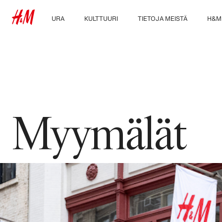
URA
KULTTUURI
TIETOJA MEISTÄ
H&M
Tutustu työtehtäviin
Kulttuurimme &
Keitä me olemme
Tutus
etumme
Opiskelijat ja ura
Kestävä kehitys
Osallisuus ja
monimuotoisuus
Myymälät