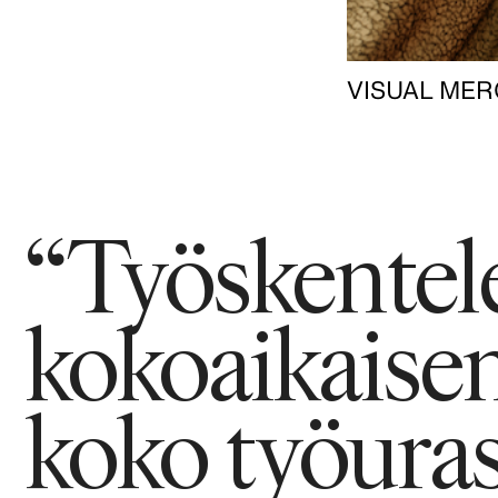
VISUAL MER
“Työskentele
kokoaikaisena
koko työurasi