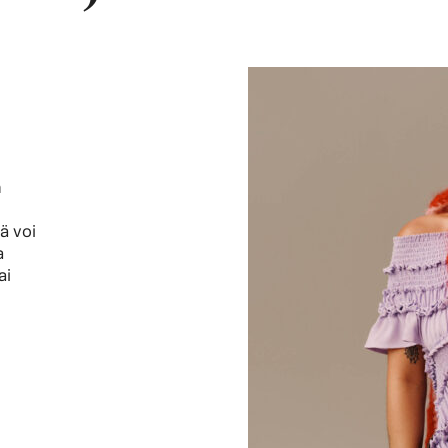
n
ä voi
a
ai