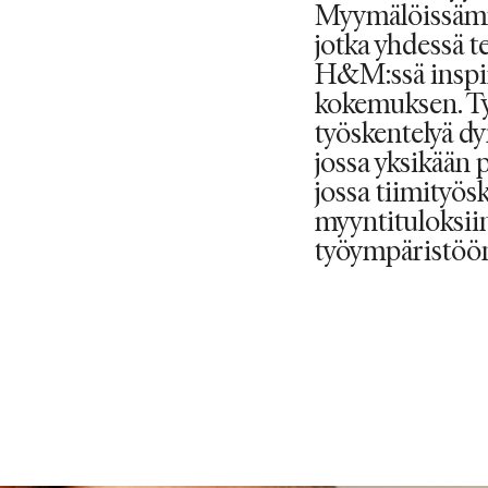
Myymälöissämme
jotka yhdessä t
H&M:ssä inspi
kokemuksen. Ty
työskentelyä d
jossa yksikään 
jossa tiimityös
myyntituloksiin
työympäristöö
NÄYTÄ ROOLIT