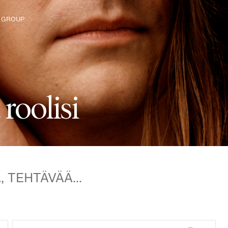
 GROUP
tu yritykseen
a
r
o
o
l
i
s
i