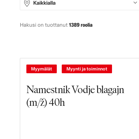
Kaikkialla
Hakusi on tuottanut
1389 roolia
Africa
1
Asia
282
Europe
531
North America
533
Myymälät
Myynti ja toiminnot
Oceania
26
Namestnik Vodje blagajn
South America
16
(m/ž) 40h