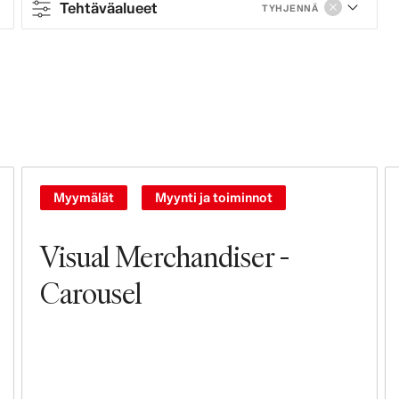
Tehtäväalueet
TYHJENNÄ
Contract type
Full-time
Part-time
Contract
Myymälät
Myynti ja toiminnot
Tehtäväalueet
Visual Merchandiser -
Myynti ja toiminnot
Carousel
Myymälät
Ohjaus ja johtaminen