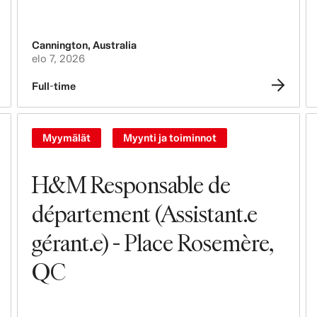
Leasing, Construction, Facilities ja
Store Design
Cannington
,
Australia
Brändäys, markkinointi ja viestintä
elo 7, 2026
Tekniikka, data ja innovaatiot
Full-time
Osto ja hankinta
Myymälät
Myynti ja toiminnot
Logistiikka
H&M Responsable de
Suunnittelu ja tuotekehitys
département (Assistant.e
Laki, hallinto ja turvallisuus
gérant.e) - Place Rosemère,
Business Controlling
QC
Kirjanpito & taloushallinto