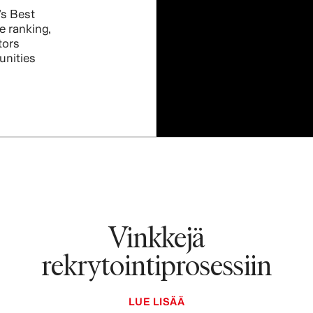
s Best
e ranking,
tors
unities
Vinkkejä
rekrytointiprosessiin
LUE LISÄÄ