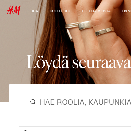
URA
KULTTUURI
TIETOJA MEISTÄ
H&M
Tutustu työtehtäviin
Kulttuurimme &
Keitä me olemme
Tutus
etumme
Opiskelijat ja ura
Kestävä kehitys
Osallisuus ja
monimuotoisuus
L
ö
y
d
ä
s
e
u
r
a
a
v