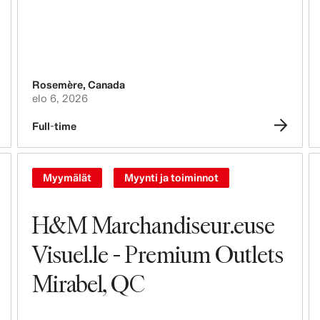
Ihmiset, kulttuuri, osallisuus ja
monimuotoisuus
Rosemère
,
Canada
elo 6, 2026
Full-time
Myymälät
Myynti ja toiminnot
H&M Marchandiseur.euse
Visuel.le - Premium Outlets
Mirabel, QC