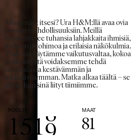
3
Missä näet itsesi? Ura H&M:llä avaa ovia
0
4
moniin mahdollisuuksiin. Meillä
työskentelee tuhansia lahjakkaita ihmisiä,
1
5
joilla on intohimoa ja erilaisia näkökulmia.
Yhdessä käytämme vaikutusvaltaa, kokoa
2
6
ja tietämystä voidaksemme tehdä
muotialasta kestävämmän ja
inklusiivisemman. Matka alkaa täältä – se
3
7
alkaa, kun sinä liityt tiimiimme.
0
4
0
8
ROOLIT
MAAT
1
5
1
9
81