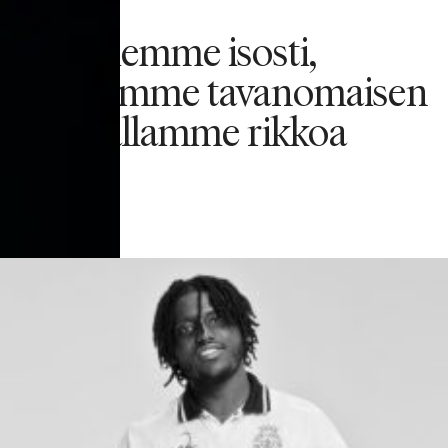
Ajattelemme isosti,
haastamme tavanomaisen
ja uskallamme rikkoa
rajoja.