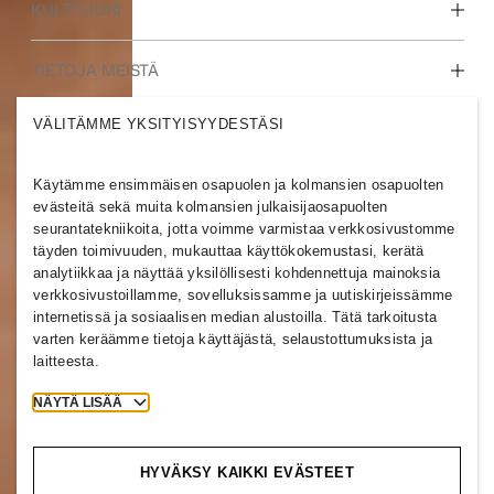
Tutustu työtehtäviimme
KULTTUURI
Opiskelijat ja ura
Kulttuurimme & etumme
TIETOJA MEISTÄ
VÄLITÄMME YKSITYISYYDESTÄSI
Keitä me olemme
H&M GROUP
Kestävä kehitys
Osallisuus ja monimuotoisuus
Käytämme ensimmäisen osapuolen ja kolmansien osapuolten
Tutustu yritykseen
evästeitä sekä muita kolmansien julkaisijaosapuolten
seurantatekniikoita, jotta voimme varmistaa verkkosivustomme
täyden toimivuuden, mukauttaa käyttökokemustasi, kerätä
analytiikkaa ja näyttää yksilöllisesti kohdennettuja mainoksia
verkkosivustoillamme, sovelluksissamme ja uutiskirjeissämme
internetissä ja sosiaalisen median alustoilla. Tätä tarkoitusta
FINLAND
varten keräämme tietoja käyttäjästä, selaustottumuksista ja
laitteesta.
Klikkaa
Evästeet
Cookies
Cookie Settings
NÄYTÄ LISÄÄ
H&M.com
HYVÄKSY KAIKKI EVÄSTEET