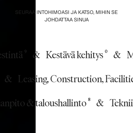
SEURAA INTOHIMOASI JA KATSO, MIHIN SE
JOHDATTAA SINUA
intä
&
Kestävä kehitys
&
Myy
9
0
uus
&
Leasing, Construction, Faci
10
ito & taloushallinto
&
Tekniikka,
8