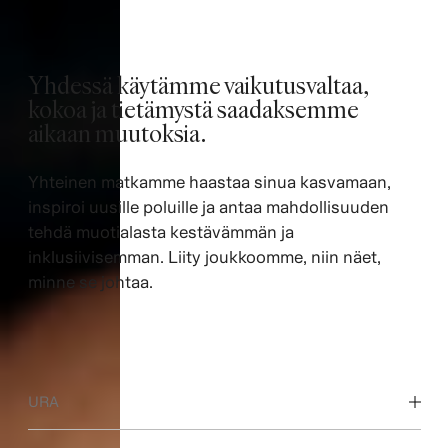
Yhdessä käytämme vaikutusvaltaa,
kokoa ja tietämystä saadaksemme
aikaan muutoksia. ​
Yhteinen matkamme haastaa sinua kasvamaan,
inspiroi uusille poluille ja antaa mahdollisuuden
tehdä muotialasta kestävämmän ja
inklusiivisemman. Liity joukkoomme, niin näet,
minne se johtaa.
URA