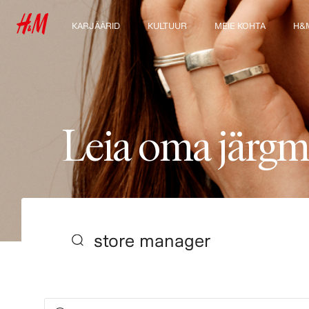
KARJÄÄRID
KULTUUR
MEIE KOHTA
H&
Avasta meie
Meie kultuur & eelised
Kes me oleme
Uuri
töövaldkondi
Jätkusuutlikkus
Õpilased & varajane
karjäär
Kaasamine &
mitmekesisus
L
e
i
a
o
m
a
j
ä
r
g