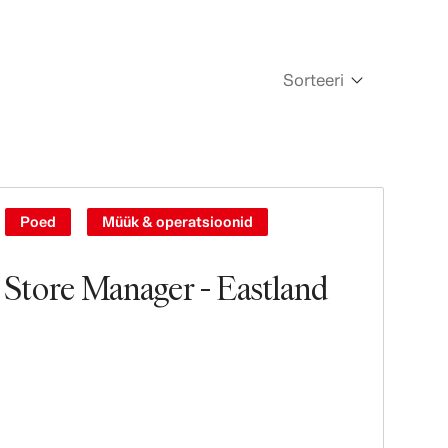
Sorteeri
Newest
Oldest
Poed
Müük & operatsioonid
Store Manager - Eastland