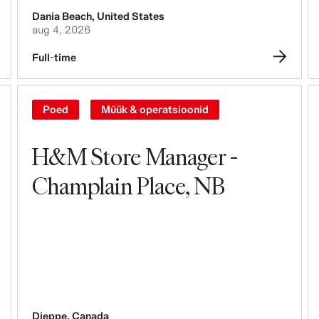
Dania Beach
,
United States
aug 4, 2026
Full-time
Poed
Müük & operatsioonid
H&M Store Manager -
Champlain Place, NB
Dieppe
,
Canada