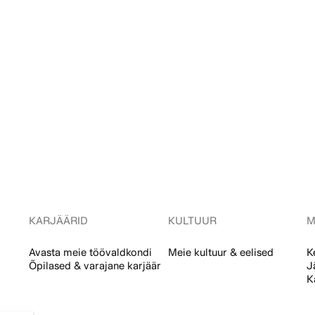
KARJÄÄRID
KULTUUR
M
Avasta meie töövaldkondi
Meie kultuur & eelised
K
Õpilased & varajane karjäär
J
K