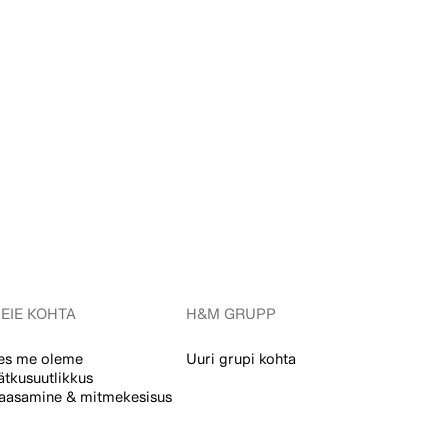
EIE KOHTA
H&M GRUPP
es me oleme
Uuri grupi kohta
ätkusuutlikkus
aasamine & mitmekesisus