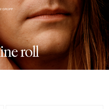
M GRUPP
 grupi kohta
m
i
n
e
r
o
l
l