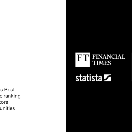
s Best
e ranking,
tors
unities