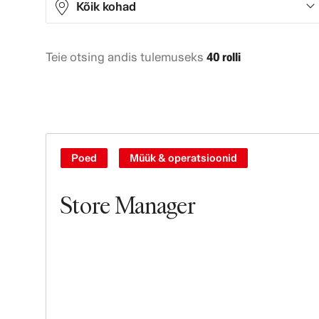
Kõik kohad
Teie otsing andis tulemuseks
40 rolli
Asia
10
Europe
14
North America
12
Oceania
4
Poed
Müük & operatsioonid
Store Manager