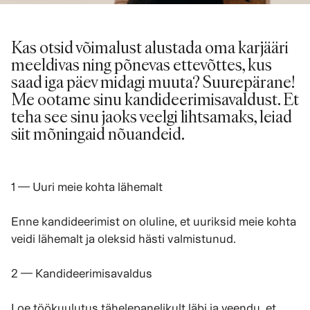
Kas otsid võimalust alustada oma karjääri
meeldivas ning põnevas ettevõttes, kus
saad iga päev midagi muuta? Suurepärane!
Me ootame sinu kandideerimisavaldust. Et
teha see sinu jaoks veelgi lihtsamaks, leiad
siit mõningaid nõuandeid.
1 — Uuri meie kohta lähemalt
Enne kandideerimist on oluline, et uuriksid meie kohta
veidi lähemalt ja oleksid hästi valmistunud.
2 — Kandideerimisavaldus
Loe töökuulutus tähelepanelikult läbi ja veendu, et