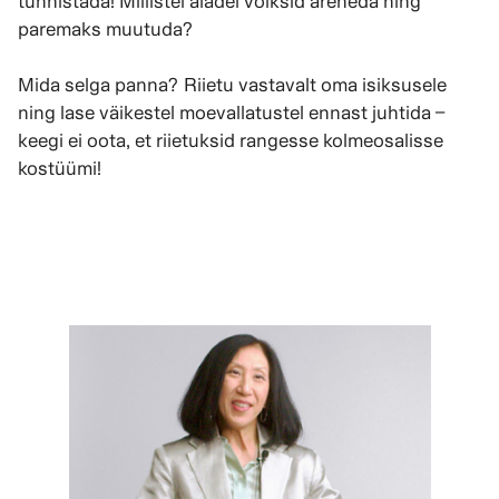
tunnistada! Millistel aladel võiksid areneda ning
paremaks muutuda?
Mida selga panna? Riietu vastavalt oma isiksusele
ning lase väikestel moevallatustel ennast juhtida –
keegi ei oota, et riietuksid rangesse kolmeosalisse
kostüümi!