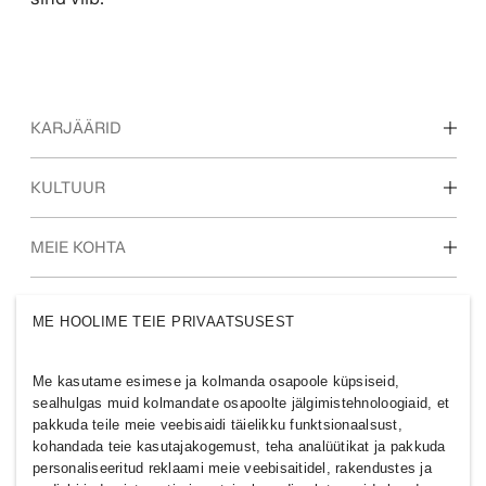
KARJÄÄRID
Avasta meie töövaldkondi
KULTUUR
Õpilased & varajane karjäär
Meie kultuur & eelised
MEIE KOHTA
Kes me oleme
H&M GRUPP
ME HOOLIME TEIE PRIVAATSUSEST
Jätkusuutlikkus
Kaasamine & mitmekesisus
Uuri grupi kohta
Me kasutame esimese ja kolmanda osapoole küpsiseid,
sealhulgas muid kolmandate osapoolte jälgimistehnoloogiaid, et
pakkuda teile meie veebisaidi täielikku funktsionaalsust,
kohandada teie kasutajakogemust, teha analüütikat ja pakkuda
personaliseeritud reklaami meie veebisaitidel, rakendustes ja