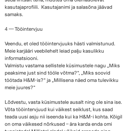
kasutajaprofiili. Kasutajanimi ja salasõna jäävad
samaks.
4 — Tööintervjuu
Veendu, et oled tööintervjuuks hästi valmistunud.
Meie karjääri veebilehelt leiad palju kasulikku
informatsiooni.
Valmistu vastama sellistele küsimustele nagu „Miks
peaksime just sind tööle võtma?“, „Miks soovid
töötada H&M-is?“ ja „Millisena näed oma tulevikku
meie juures?“
Lõdvestu, vasta küsimustele ausalt ning ole sina ise.
Võta tööintervjuud kui väikest seiklust, kus saad
teada uusi asju nii iseenda kui ka H&M-i kohta. Kõigil
on oma väikesed nõrkused – ära karda enda omi