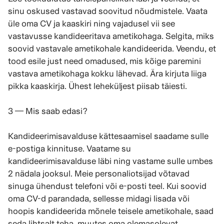
sinu oskused vastavad soovitud nõudmistele. Vaata
üle oma CV ja kaaskiri ning vajadusel vii see
vastavusse kandideeritava ametikohaga. Selgita, miks
soovid vastavale ametikohale kandideerida. Veendu, et
tood esile just need omadused, mis kõige paremini
vastava ametikohaga kokku lähevad. Ära kirjuta liiga
pikka kaaskirja. Ühest leheküljest piisab täiesti.
3 — Mis saab edasi?
Kandideerimisavalduse kättesaamisel saadame sulle
e-postiga kinnituse. Vaatame su
kandideerimisavalduse läbi ning vastame sulle umbes
2 nädala jooksul. Meie personaliotsijad võtavad
sinuga ühendust telefoni või e-posti teel. Kui soovid
oma CV-d parandada, sellesse midagi lisada või
hoopis kandideerida mõnele teisele ametikohale, saad
seda lihtsalt teha, muutes oma olemasolevat