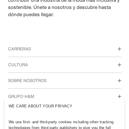
contribuir una industria de la moda más inclusiva y
sostenible. Únete a nosotros y descubre hasta
dónde puedes llegar.
CARRERAS
Descubre nuestras áreas de trabajo
CULTURA
Estudiantes e inicio de carrera profesional
Nuestra cultura y beneficios
SOBRE NOSOTROS
Quiénes somos
GRUPO H&M
Sostenibilidad
WE CARE ABOUT YOUR PRIVACY
Inclusión y diversidad
Explora nuestro grupo
We use first- and third-party cookies including other tracking
technologies from third party publishers to give you the full