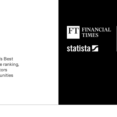
s Best
e ranking,
tors
unities