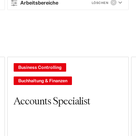
Arbeitsbereiche
LÖSCHEN
Contract type
Full-time
Arbeitsbereiche
Sales & Operations
Business Controlling
Geschäfte
Buchhaltung & Finanzen
Management & Leadership
Accounts Specialist
Leasing, Construction, Facilities &
Store Design
Branding, Marketing & Communication