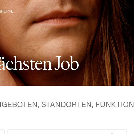
GRUPPE
ke die H&M
ä
c
h
s
t
e
n
J
o
b