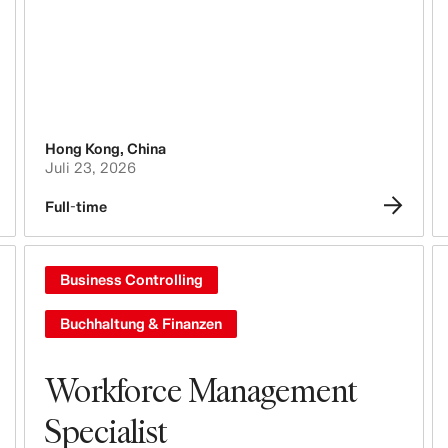
Tech, Data & Innovation
Purchasing & Sourcing
Logistik
Hong Kong
,
China
Design & Product Development
Juli 23, 2026
Full-time
Legal, Administration, Security &
Compliance
Business Controlling
Business Controlling
Buchhaltung & Finanzen
Buchhaltung & Finanzen
Menschen, Kultur, Inklusion & Vielfalt
Workforce Management
Specialist