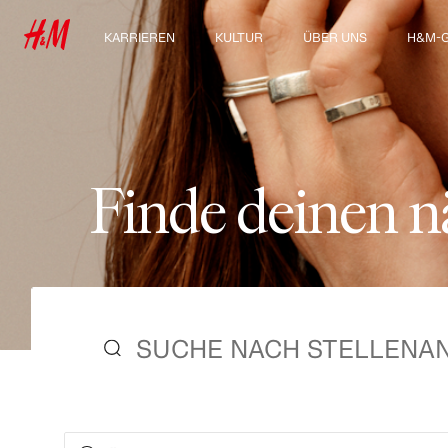
KARRIEREN
KULTUR
ÜBER UNS
H&M-
Unsere Arbeitsbereiche
Kultur & Benefits
Über uns
Entdec
Group
Ausbildung, Studium &
Nachhaltigkeit
Berufseinstieg
Inklusion und Vielfalt
F
i
n
d
e
d
e
i
n
e
n
n