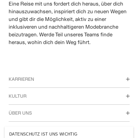
Eine Reise mit uns fordert dich heraus, über dich
hinauszuwachsen, inspiriert dich zu neuen Wegen
und gibt dir die Möglichkeit, aktiv zu einer
inklusiveren und nachhaltigeren Modebranche
beizutragen. Werde Teil unseres Teams finde
heraus, wohin dich dein Weg führt.
KARRIEREN
Unsere Arbeitsbereiche
KULTUR
Ausbildung, Studium & Berufseinstieg
Kultur & Benefits
ÜBER UNS
Über uns
H&M-GRUPPE
DATENSCHUTZ IST UNS WICHTIG
Nachhaltigkeit