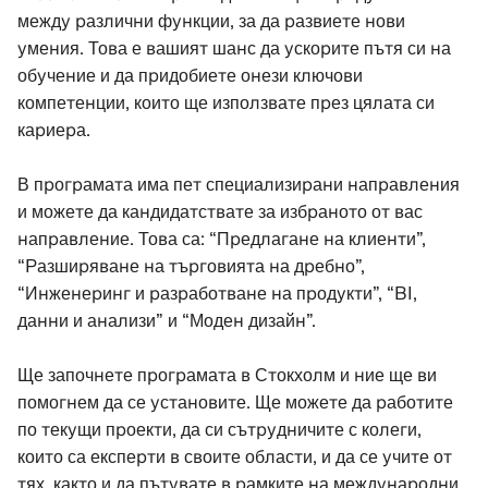
между различни функции, за да развиете нови
умения. Това е вашият шанс да ускорите пътя си на
обучение и да придобиете онези ключови
компетенции, които ще използвате през цялата си
кариера.
В програмата има пет специализирани направления
и можете да кандидатствате за избраното от вас
направление. Това са: “Предлагане на клиенти”,
“Разширяване на търговията на дребно”,
“Инженеринг и разработване на продукти”, “BI,
данни и анализи” и “Моден дизайн”.
Ще започнете програмата в Стокхолм и ние ще ви
помогнем да се установите. Ще можете да работите
по текущи проекти, да си сътрудничите с колеги,
които са експерти в своите области, и да се учите от
тях, както и да пътувате в рамките на международни