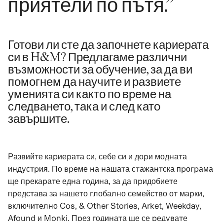
приятели по пътя.”
Готови ли сте да започнете кариерата
си в H&M? Предлагаме различни
възможности за обучение, за да ви
помогнем да научите и развиете
уменията си както по време на
следването, така и след като
завършите.
Развийте кариерата си, себе си и дори модната
индустрия. По време на нашата стажантска програма
ще прекарате една година, за да придобиете
представа за нашето глобално семейство от марки,
включително Cos, & Other Stories, Arket, Weekday,
Afound и Monki. През годината ще се редувате