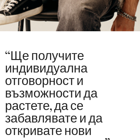
“Ще получите
индивидуална
отговорност и
възможности да
растете, да се
забавлявате и да
откривате нови