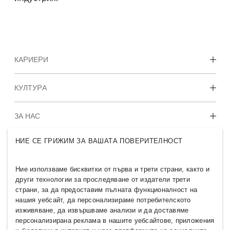
КАРИЕРИ
Открийте нашите работни зони
КУЛТУРА
Студентски и ранни кариери
Нашата култура и придобивки
ЗА НАС
НИЕ СЕ ГРИЖИМ ЗА ВАШАТА ПОВЕРИТЕЛНОСТ
Кои сме ние
H&M GROUP
Устойчивост
Приобщаване и многообразие
Ние използваме бисквитки от първа и трети страни, както и
Разгледайте групата
други технологии за проследяване от издатели трети
страни, за да предоставим пълната функционалност на
нашия уебсайт, да персонализираме потребителското
изживяване, да извършваме анализи и да доставяме
персонализирана реклама в нашите уебсайтове, приложения