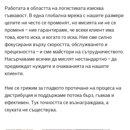
Работата в областта на логистиката изисква
гъвкавост. В една глобална мрежа с нашите размери
целите ни често се променят, но мисията ни не се
променя – ние гарантираме, че всеки клиент има
това, което иска, и когато го иска. Ние сме силно
фокусирани върху скоростта, обслужването и
прецизността – и сме майстори на сътрудничеството.
Насърчаваме всички да мислят нестандартно – да
предвиждат нуждите и очакванията на нашите
клиенти.
Ние се грижим за гладкото протичане на процеса на
дистрибуция и поддържаме потока бърз, гъвкав и
ефективен. Тук точността се възнаграждава, а
скуката не съществува.