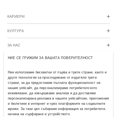
КАРИЕРИ
Открийте нашите работни зони
КУЛТУРА
Студентски и ранни кариери
Нашата култура и придобивки
ЗА НАС
НИЕ СЕ ГРИЖИМ ЗА ВАШАТА ПОВЕРИТЕЛНОСТ
Кои сме ние
H&M GROUP
Устойчивост
Приобщаване и многообразие
Ние използваме бисквитки от първа и трети страни, както и
Разгледайте групата
други технологии за проследяване от издатели трети
страни, за да предоставим пълната функционалност на
нашия уебсайт, да персонализираме потребителското
изживяване, да извършваме анализи и да доставяме
персонализирана реклама в нашите уебсайтове, приложения
и бюлетини в интернет и чрез платформите на социалните
BULGARIA
мрежи. За тази цел събираме информация за потребителя,
начина на сърфиране и устройството.
Новини
Политики и поверителност