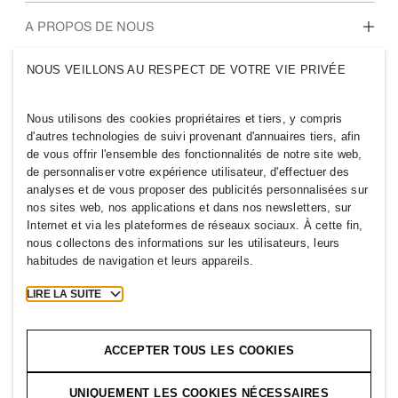
diplômés
Notre culture, nos valeurs et nos avantages
A PROPOS DE NOUS
NOUS VEILLONS AU RESPECT DE VOTRE VIE PRIVÉE
Qui sommes-nous ?
H&M GROUPE
Développement
Durable
Nous utilisons des cookies propriétaires et tiers, y compris
Nous connaître
Inclusion et diversité
d'autres technologies de suivi provenant d'annuaires tiers, afin
de vous offrir l'ensemble des fonctionnalités de notre site web,
de personnaliser votre expérience utilisateur, d'effectuer des
analyses et de vous proposer des publicités personnalisées sur
nos sites web, nos applications et dans nos newsletters, sur
Internet et via les plateformes de réseaux sociaux. À cette fin,
BELGIUM
nous collectons des informations sur les utilisateurs, leurs
habitudes de navigation et leurs appareils.
Newsroom
Mentions légales
Cookies
Cookie Settings
LIRE LA SUITE
H&M.com
ACCEPTER TOUS LES COOKIES
UNIQUEMENT LES COOKIES NÉCESSAIRES
2026 H & M Hennes and Mauritz AB.