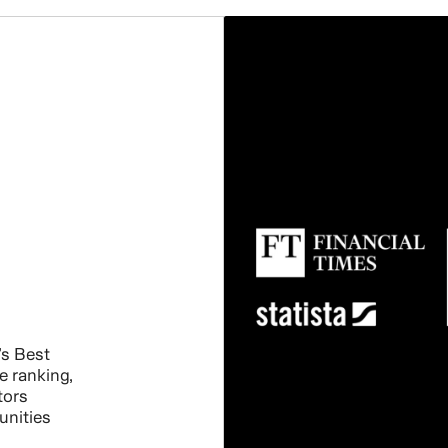
s Best
e ranking,
tors
unities