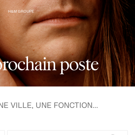
H&M GROUPE
Nous connaître
p
r
o
c
h
a
i
n
p
o
s
t
e