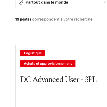
Partout dans le monde
19 postes
correspondent à votre recherche
Asia
7
Europe
6
North America
3
South America
3
Logistique
Achats et approvisionnement
DC Advanced User - 3PL