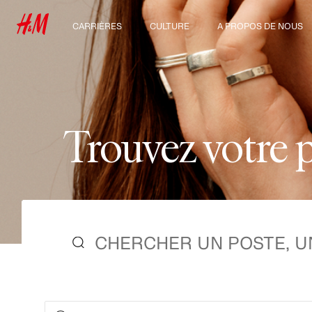
CARRIÈRES
CULTURE
A PROPOS DE NOUS
Nos métiers
Notre culture, nos
Qui sommes-nous ?
valeurs et nos
Étudiants et jeunes
avantages
Développement
diplômés
Durable
Inclusion et diversité
T
r
o
u
v
e
z
v
o
t
r
e