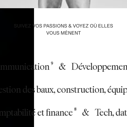
SUIVEZ VOS PASSIONS & VOYEZ OÙ ELLES
VOUS MÈNENT
unication
&
Développement Du
9
&
Gestion des baux, construction
bilité et finance
&
Tech, data e
8