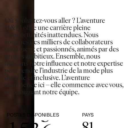
0
Où souhaitez-vous aller ? L’aventure
H&M offre une carrière pleine
d’opportunités inattendues. Nous
0
1
sommes des milliers de collaborateurs
talentueux et passionnés, animés par des
1
2
projets ambitieux. Ensemble, nous
utilisons notre influence et notre expertise
2
0
3
pour rendre l’industrie de la mode plus
durable et inclusive. L’aventure
commence ici – elle commence avec vous,
3
1
4
en rejoignant notre équipe.
0
4
2
5
POSTES DISPONIBLES
PAYS
81