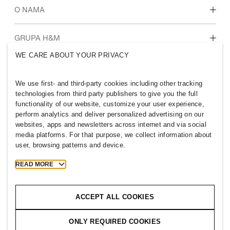
Naša kultura i prednosti
O NAMA
Tko smo mi
GRUPA H&M
Održivost
WE CARE ABOUT YOUR PRIVACY
Uključenost i raznolikost
Istražite grupu
We use first- and third-party cookies including other tracking
technologies from third party publishers to give you the full
functionality of our website, customize your user experience,
perform analytics and deliver personalized advertising on our
websites, apps and newsletters across internet and via social
BOSNIA AND HERZEGOVINA
media platforms. For that purpose, we collect information about
user, browsing patterns and device.
Pritisnite
Pravila i privatnost
Kolačići
Cookie Settings
READ MORE
H&M.com
ACCEPT ALL COOKIES
ONLY REQUIRED COOKIES
2026 H & M Hennes and Mauritz AB.