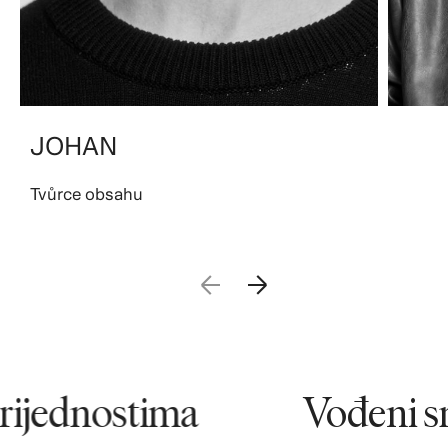
JOHAN
Tvůrce obsahu
ijednostima
Vođeni sm