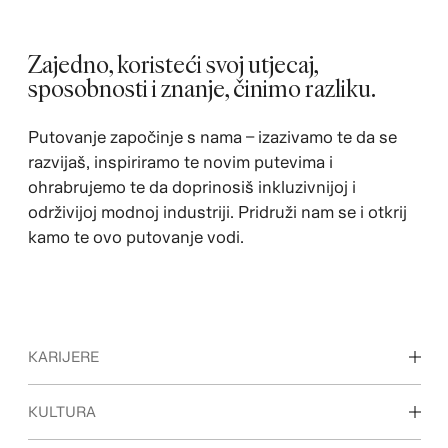
Zajedno, koristeći svoj utjecaj,
sposobnosti i znanje, činimo razliku.
Putovanje započinje s nama – izazivamo te da se
razvijaš, inspiriramo te novim putevima i
ohrabrujemo te da doprinosiš inkluzivnijoj i
održivijoj modnoj industriji. Pridruži nam se i otkrij
kamo te ovo putovanje vodi.
KARIJERE
Otkrijte naša područja rada
KULTURA
Studenti i početak karijere