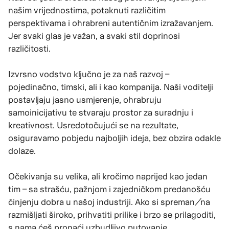
našim vrijednostima, potaknuti različitim
perspektivama i ohrabreni autentičnim izražavanjem.
Jer svaki glas je važan, a svaki stil doprinosi
različitosti.
Izvrsno vodstvo ključno je za naš razvoj –
pojedinačno, timski, ali i kao kompanija. Naši voditelji
postavljaju jasno usmjerenje, ohrabruju
samoinicijativu te stvaraju prostor za suradnju i
kreativnost. Usredotočujući se na rezultate,
osiguravamo pobjedu najboljih ideja, bez obzira odakle
dolaze.
Očekivanja su velika, ali kročimo naprijed kao jedan
tim – sa strašću, pažnjom i zajedničkom predanošću
činjenju dobra u našoj industriji. Ako si spreman/na
razmišljati široko, prihvatiti prilike i brzo se prilagoditi,
s nama ćeš pronaći uzbudljivo putovanje.