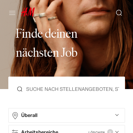
F
i
n
d
e
d
e
i
n
e
n
n
ä
c
h
s
t
e
n
J
o
b
Überall
Arbeitsbereiche
LÖSCHEN