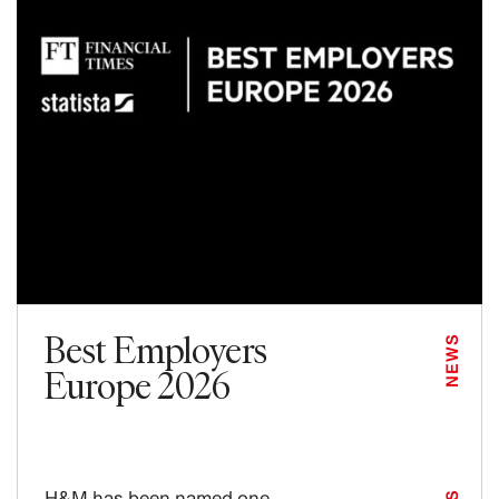
Best Employers
NEWS
Europe 2026
H&M has been named one