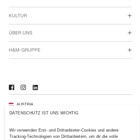
Unsere Arbeitsbereiche
KULTUR
Ausbildung, Studium & Berufseinstieg
Kultur & Benefits
ÜBER UNS
Über uns
H&M-GRUPPE
Nachhaltigkeit
Inklusion & Vielfalt
Entdecke die H&M Group
AUSTRIA
DATENSCHUTZ IST UNS WICHTIG
Presse
Policies und Datenschutz
Cookies
Cookie Settings
Wir verwenden Erst- und Drittanbieter-Cookies und andere
H&M.com
Tracking-Technologien von Drittanbietern, um dir die volle