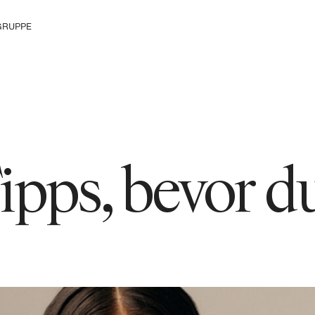
GRUPPE
ke die H&M
ipps, bevor d