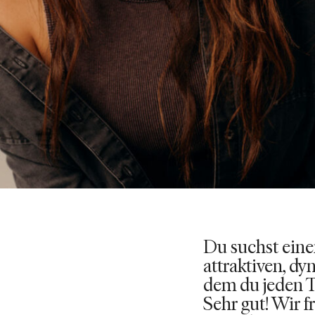
Du suchst eine
attraktiven, d
dem du jeden T
Sehr gut! Wir f