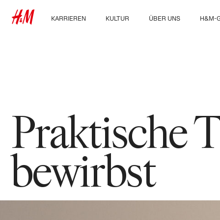
KARRIEREN
KULTUR
ÜBER UNS
H&M-
Unsere Arbeitsbereiche
Kultur & Benefits
Über uns
Entdec
Group
Ausbildung, Studium &
Nachhaltigkeit
Berufseinstieg
Inklusion und Vielfalt
Praktische T
bewirbst