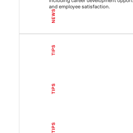
including career development opport
and employee satisfaction.
NEWS
TIPS
TIPS
TIPS