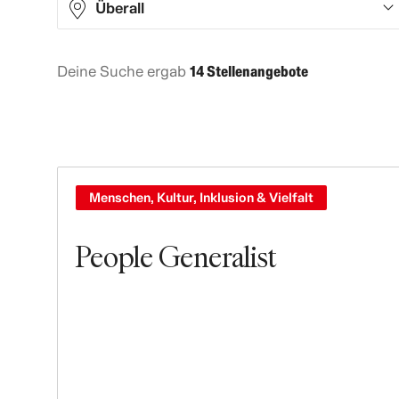
Überall
Deine Suche ergab
14 Stellenangebote
Asia
6
Europe
7
North America
1
Menschen, Kultur, Inklusion & Vielfalt
People Generalist