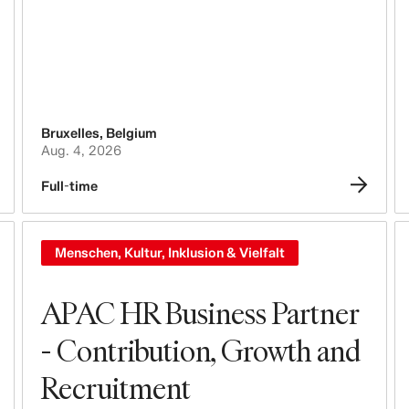
Branding, Marketing & Communication
Tech, Data & Innovation
Purchasing & Sourcing
Bruxelles
,
Belgium
Aug. 4, 2026
Logistik
Full-time
Design & Produktentwicklung
Legal, Administration, Security &
Menschen, Kultur, Inklusion & Vielfalt
Compliance
Business Controlling
APAC HR Business Partner
- Contribution, Growth and
Buchhaltung & Finanzen
Recruitment
Menschen, Kultur, Inklusion & Vielfalt