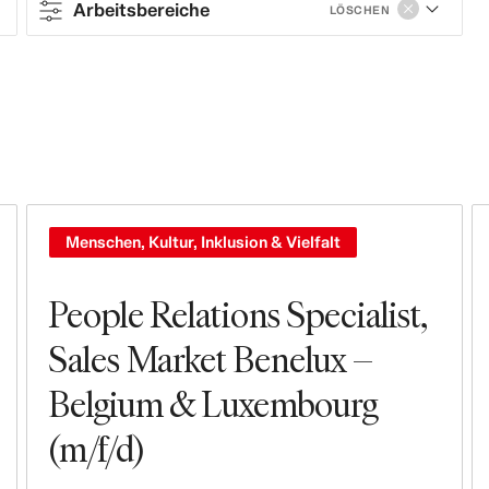
Arbeitsbereiche
LÖSCHEN
Contract type
Full-time
Contract
Arbeitsbereiche
Menschen, Kultur, Inklusion & Vielfalt
Sales & Operations
People Relations Specialist,
Geschäfte
Sales Market Benelux –
Belgium & Luxembourg
Management & Leadership
(m/f/d)
Leasing, Construction, Facilities &
Store Design