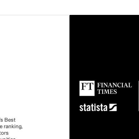
s Best
e ranking,
tors