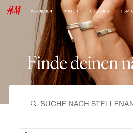
KARRIEREN
KULTUR
ÜBER UNS
H&M-
Unsere Arbeitsbereiche
Kultur & Benefits
Über uns
Entdec
Group
Ausbildung, Studium &
Nachhaltigkeit
Berufseinstieg
Inklusion und Vielfalt
F
i
n
d
e
d
e
i
n
e
n
n