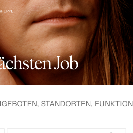
GRUPPE
ke die H&M
ä
c
h
s
t
e
n
J
o
b