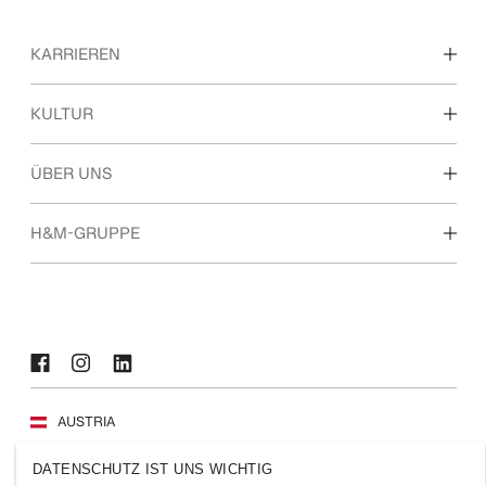
KARRIEREN
Unsere Arbeitsbereiche
KULTUR
Ausbildung, Studium & Berufseinstieg
Kultur & Benefits
ÜBER UNS
Über uns
H&M-GRUPPE
Nachhaltigkeit
Inklusion & Vielfalt
Entdecke die H&M Group
AUSTRIA
Presse
Policies und Datenschutz
DATENSCHUTZ IST UNS WICHTIG