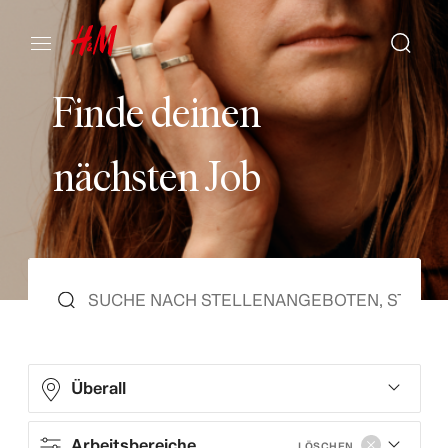
F
i
n
d
e
d
e
i
n
e
n
n
ä
c
h
s
t
e
n
J
o
b
Überall
Arbeitsbereiche
LÖSCHEN