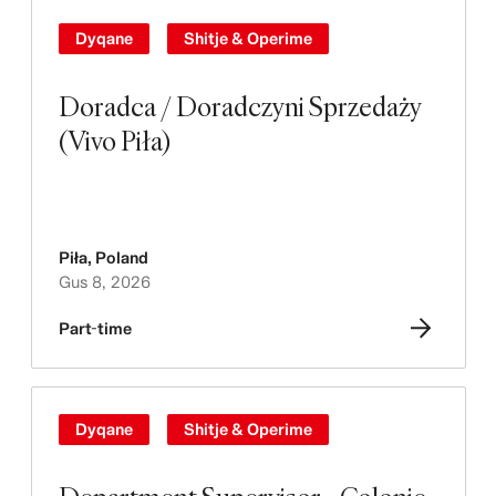
Dyqane
Shitje & Operime
Doradca / Doradczyni Sprzedaży
(Vivo Piła)
Piła
,
Poland
Gus 8, 2026
Part-time
Dyqane
Shitje & Operime