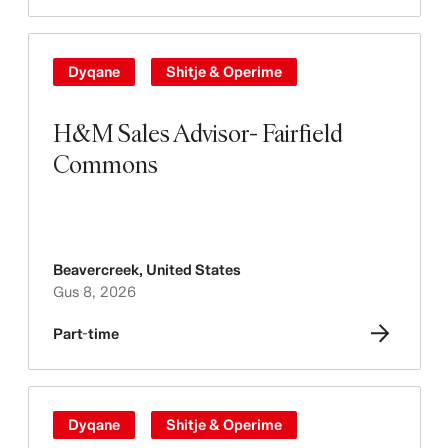
Dyqane
Shitje & Operime
H&M Sales Advisor- Fairfield
Commons
Beavercreek
,
United States
Gus 8, 2026
Part-time
Dyqane
Shitje & Operime