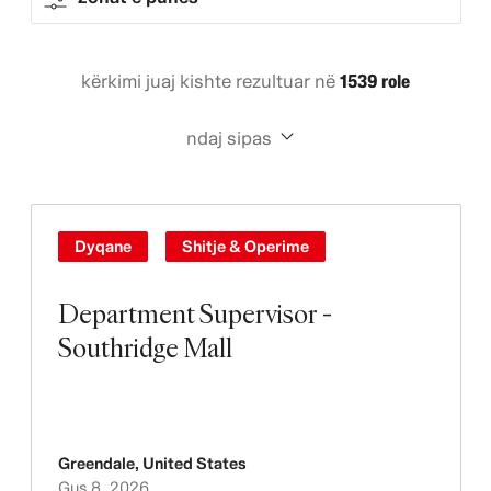
kërkimi juaj kishte rezultuar në
1539 role
ndaj sipas
Dyqane
Shitje & Operime
Department Supervisor -
Southridge Mall
Greendale
,
United States
Gus 8, 2026