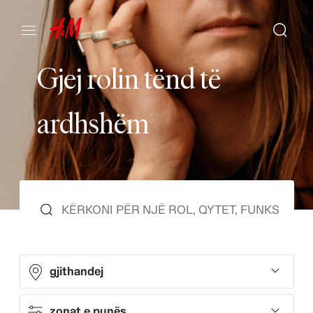
G
j
e
j
r
o
l
i
n
t
ë
n
d
t
ë
a
r
d
h
s
h
ë
m
gjithandej
zonat e punës