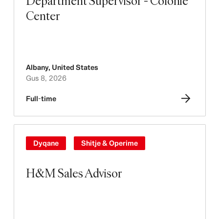
Department Supervisor - Colonie
Center
Albany
,
United States
Gus 8, 2026
Full-time
Dyqane
Shitje & Operime
H&M Sales Advisor