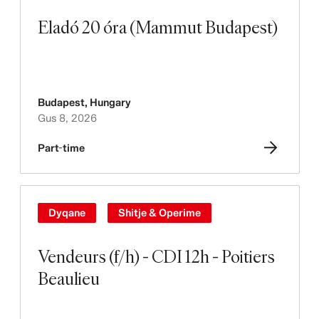
Eladó 20 óra (Mammut Budapest)
Budapest
,
Hungary
Gus 8, 2026
Part-time
Dyqane
Shitje & Operime
Vendeurs (f/h) - CDI 12h - Poitiers
Beaulieu