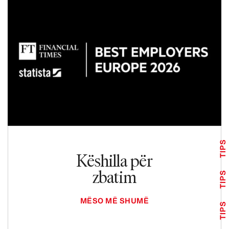
TIPS
Këshilla për
zbatim
TIPS
MËSO MË SHUMË
TIPS