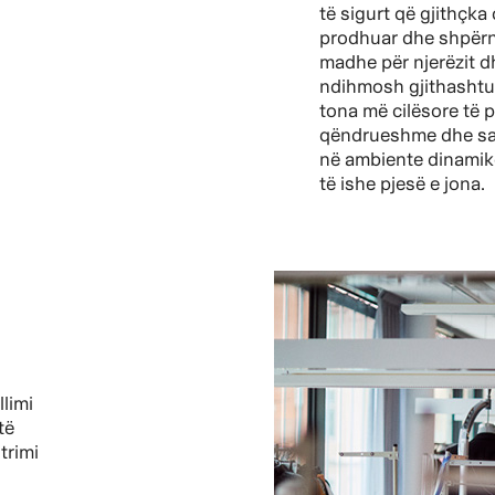
të sigurt që gjithçka
prodhuar dhe shpërn
madhe për njerëzit dh
ndihmosh gjithashtu
tona më cilësore të
qëndrueshme dhe sa 
në ambiente dinamik
të ishe pjesë e jona.
llimi
të
trimi