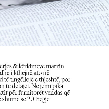
lerjes & kërkimeve marrin
 dhe i kthejnë ato në
të tingëllojë e thjeshtë, por
n te detajet. Ne jemi pika
ktit për furnitorët vendas që
 shumë se 20 tregje