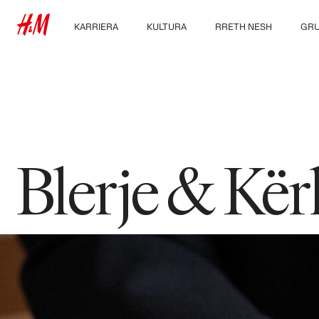
KARRIERA
KULTURA
RRETH NESH
GRU
Zbulo fushat tona të
Kultura jonë &
Kush jemi ne
Eksp
punës
Përfitimet
Qëndrueshmëria
Studentët dhe karriera
e hershme
Përfshirja & Diversiteti
Blerje & Kë