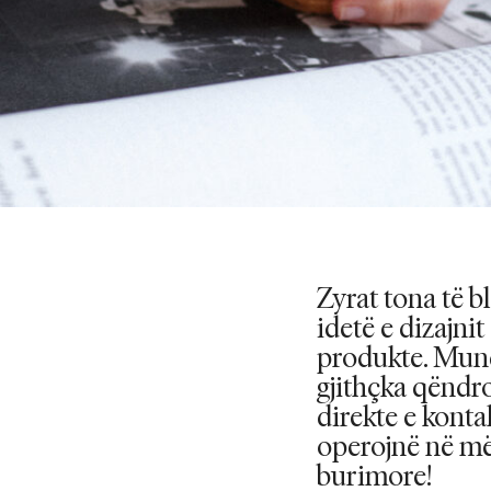
Zyrat tona të b
idetë e dizajnit
produkte. Mund 
gjithçka qëndro
direkte e konta
operojnë në më
burimore!