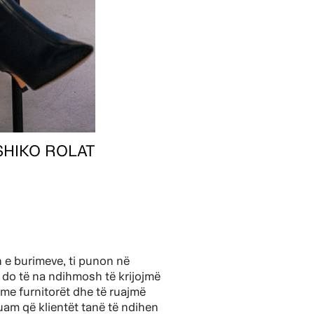
SHIKO ROLAT
n e burimeve, ti punon në
i do të na ndihmosh të krijojmë
 me furnitorët dhe të ruajmë
uam që klientët tanë të ndihen