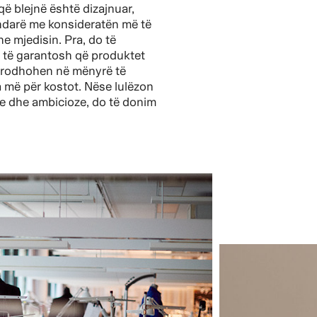
 që blejnë është dizajnuar,
darë me konsideratën më të
e mjedisin. Pra, do të
 të garantosh që produktet
 prodhohen në mënyrë të
më për kostot. Nëse lulëzon
e dhe ambicioze, do të donim