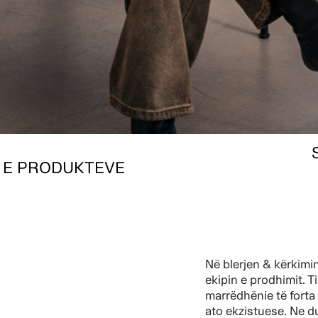
 E PRODUKTEVE
Në blerjen & kërkimi
ekipin e prodhimit. T
marrëdhënie të forta
ato ekzistuese. Ne d