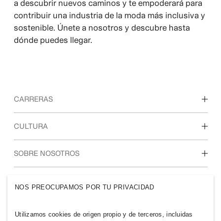
a descubrir nuevos caminos y te empoderará para
contribuir una industria de la moda más inclusiva y
sostenible. Únete a nosotros y descubre hasta
dónde puedes llegar.
CARRERAS
Descubre nuestras áreas de trabajo
CULTURA
Estudiantes e inicio de carrera profesional
Nuestra cultura y beneficios
SOBRE NOSOTROS
Quiénes somos
GRUPO H&M
NOS PREOCUPAMOS POR TU PRIVACIDAD
Sostenibilidad
Inclusión y diversidad
Explora nuestro grupo
Utilizamos cookies de origen propio y de terceros, incluidas