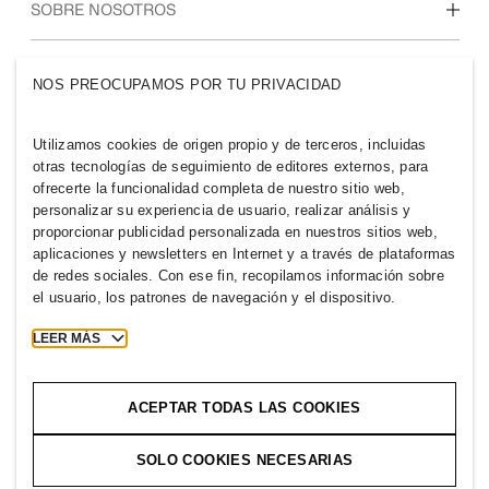
Nuestra cultura y beneficios
SOBRE NOSOTROS
Quiénes somos
GRUPO H&M
NOS PREOCUPAMOS POR TU PRIVACIDAD
Sostenibilidad
Inclusión y diversidad
Explora nuestro grupo
Utilizamos cookies de origen propio y de terceros, incluidas
otras tecnologías de seguimiento de editores externos, para
ofrecerte la funcionalidad completa de nuestro sitio web,
personalizar su experiencia de usuario, realizar análisis y
proporcionar publicidad personalizada en nuestros sitios web,
aplicaciones y newsletters en Internet y a través de plataformas
VENEZUELA
de redes sociales. Con ese fin, recopilamos información sobre
el usuario, los patrones de navegación y el dispositivo.
Prensa
Políticas y privacidad
Cookies
Cookie Settings
LEER MÁS
H&M.com
ACEPTAR TODAS LAS COOKIES
SOLO COOKIES NECESARIAS
2026 H & M Hennes and Mauritz AB.