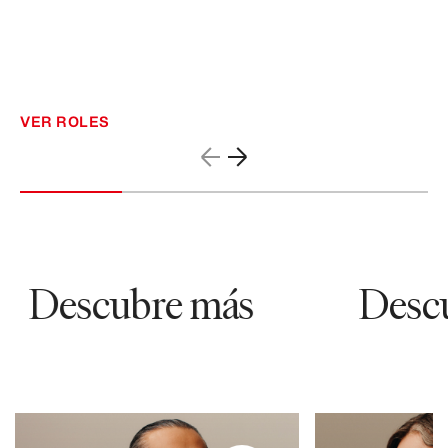
VER ROLES
Descubre más
Descu
94858
30320