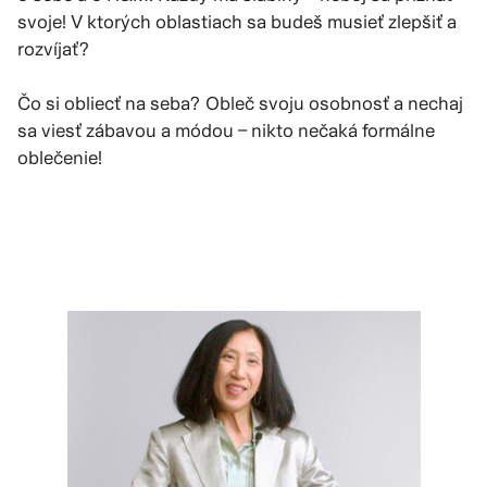
svoje! V ktorých oblastiach sa budeš musieť zlepšiť a
rozvíjať?
Čo si obliecť na seba? Obleč svoju osobnosť a nechaj
sa viesť zábavou a módou – nikto nečaká formálne
oblečenie!