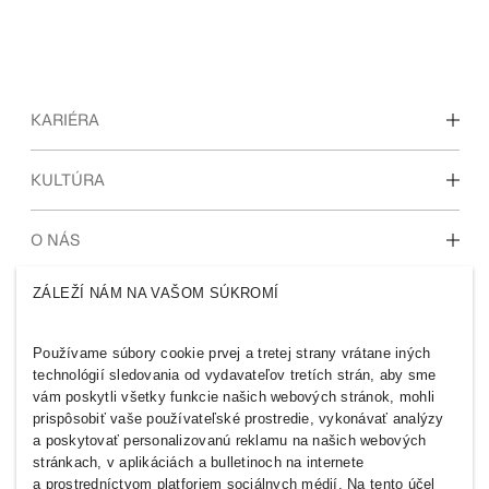
KARIÉRA
Objavte naše pracovné oblasti
KULTÚRA
Študenti a začiatok kariéry
Naša kultúra a výhody
O NÁS
ZÁLEŽÍ NÁM NA VAŠOM SÚKROMÍ
Kto sme
H&M GROUP
Udržateľnosť
Inklúzia a rozmanitosť
Používame súbory cookie prvej a tretej strany vrátane iných
Preskúmajte skupinu
technológií sledovania od vydavateľov tretích strán, aby sme
vám poskytli všetky funkcie našich webových stránok, mohli
prispôsobiť vaše používateľské prostredie, vykonávať analýzy
a poskytovať personalizovanú reklamu na našich webových
stránkach, v aplikáciách a bulletinoch na internete
a prostredníctvom platforiem sociálnych médií. Na tento účel