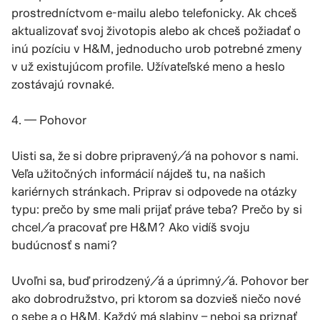
prostredníctvom e-mailu alebo telefonicky. Ak chceš
aktualizovať svoj životopis alebo ak chceš požiadať o
inú pozíciu v H&M, jednoducho urob potrebné zmeny
v už existujúcom profile. Užívateľské meno a heslo
zostávajú rovnaké.
4. — Pohovor
Uisti sa, že si dobre pripravený/á na pohovor s nami.
Veľa užitočných informácií nájdeš tu, na našich
kariérnych stránkach. Priprav si odpovede na otázky
typu: prečo by sme mali prijať práve teba? Prečo by si
chcel/a pracovať pre H&M? Ako vidíš svoju
budúcnosť s nami?
Uvoľni sa, buď prirodzený/á a úprimný/á. Pohovor ber
ako dobrodružstvo, pri ktorom sa dozvieš niečo nové
o sebe a o H&M. Každý má slabiny – neboj sa priznať