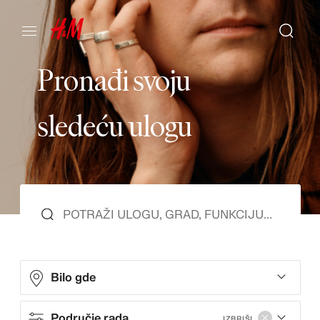
P
r
o
n
a
đ
i
s
v
o
j
u
s
l
e
d
e
ć
u
u
l
o
g
u
Bilo gde
Područje rada
IZBRIŠI