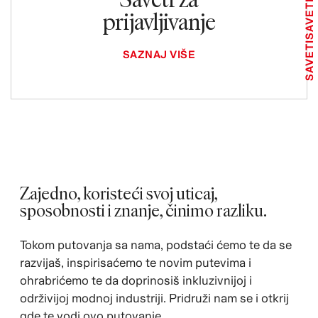
SAVETI
prijavljivanje
SAVETI
SAZNAJ VIŠE
Zajedno, koristeći svoj uticaj,
sposobnosti i znanje, činimo razliku.
Tokom putovanja sa nama, podstaći ćemo te da se
razvijaš, inspirisaćemo te novim putevima i
ohrabrićemo te da doprinosiš inkluzivnijoj i
održivijoj modnoj industriji. Pridruži nam se i otkrij
gde te vodi ovo putovanje.