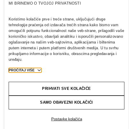
SERBIA
MI BRINEMO O TVOJOJ PRIVATNOSTI
Mediji
Politike i privatnost
Koristimo kolačiće prve i treće strane, uključujući druge
Kolačići
Cookie Settings
tehnologije praćenja od izdavača trećih strana kako bismo vam
H&M.com
omogućili potpunu funkcionalnost naše veb-strane, prilagodili vaše
korisničko iskustvo, obavljali analitiku i isporučili personalizovano
oglašavanje na našim veb-sajtovima, aplikacijama i biltenima
putem interneta i putem platformi društvenih medija. U tu svrhu
prikupljamo informacije o korisniku, obrascima pregledavanja i
2026 H & M Hennes and Mauritz AB.
uređaju.
T
h
e
j
o
u
r
n
e
y
s
t
a
r
t
s
h
e
r
e
.
PROČITAJ VIŠE
PRIHVATI SVE KOLAČIĆE
SAMO OBAVEZNI KOLAČIĆI
Postavke kolačića