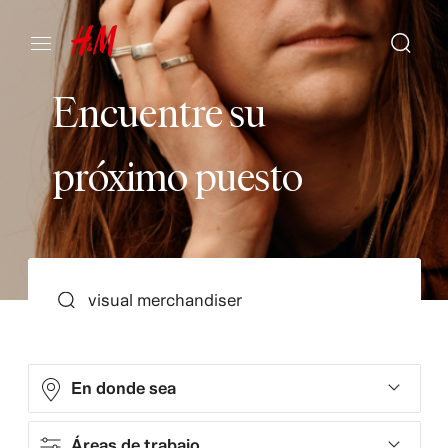
E
n
c
u
e
n
t
r
e
s
u
p
r
ó
x
i
m
o
p
u
e
s
t
o
BUSCAR
En donde sea
Áreas de trabajo