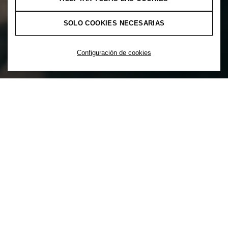
SOLO COOKIES NECESARIAS
Configuración de cookies
No se puede liberar el poder de la
diversidad sin inclusión. Por eso, en H&M
la inclusión es lo primero. La inclusión es
una opción para crear activamente una
cultura que apoye una mezcla de diversos
orígenes y experiencias para asegurar que
todos tengan una sensación de
pertenencia.