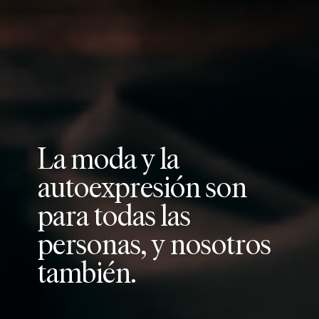
L
a
m
o
d
a
y
l
a
a
u
t
o
e
x
p
r
e
s
i
ó
n
s
o
n
p
a
r
a
t
o
d
a
s
l
a
s
p
e
r
s
o
n
a
s
,
y
n
o
s
o
t
r
o
s
t
a
m
b
i
é
n
.