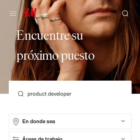
E
n
c
u
e
n
t
r
e
s
u
p
r
ó
x
i
m
o
p
u
e
s
t
o
BUSCAR
En donde sea
Áreas de trabajo