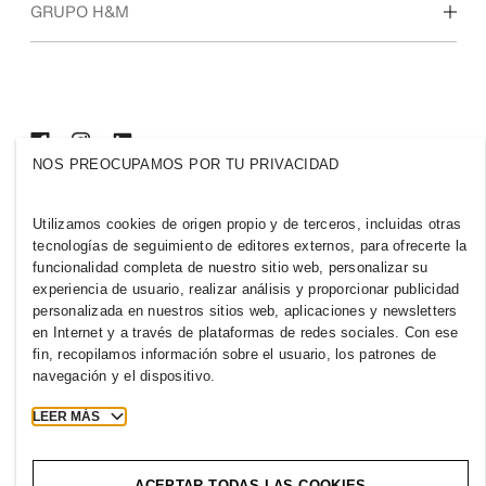
Quiénes somos
GRUPO H&M
Sostenibilidad
Inclusión y diversidad
Explora nuestro grupo
NOS PREOCUPAMOS POR TU PRIVACIDAD
PUERTO RICO
Utilizamos cookies de origen propio y de terceros, incluidas otras
Prensa
Políticas y privacidad
tecnologías de seguimiento de editores externos, para ofrecerte la
funcionalidad completa de nuestro sitio web, personalizar su
Cookies
Cookie Settings
experiencia de usuario, realizar análisis y proporcionar publicidad
H&M.com
personalizada en nuestros sitios web, aplicaciones y newsletters
en Internet y a través de plataformas de redes sociales. Con ese
fin, recopilamos información sobre el usuario, los patrones de
navegación y el dispositivo.
2026 H & M Hennes and Mauritz AB.
LEER MÁS
T
h
e
j
o
u
r
n
e
y
s
t
a
r
t
s
h
e
r
e
.
ACEPTAR TODAS LAS COOKIES