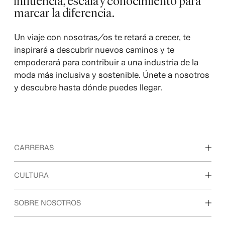
influencia, escala y conocimiento para
marcar la diferencia.
Un viaje con nosotras/os te retará a crecer, te
inspirará a descubrir nuevos caminos y te
empoderará para contribuir a una industria de la
moda más inclusiva y sostenible. Únete a nosotros
y descubre hasta dónde puedes llegar.
CARRERAS
Descubre nuestras áreas de trabajo
CULTURA
Estudiantes e inicio de carrera profesional
Nuestra cultura y beneficios
SOBRE NOSOTROS