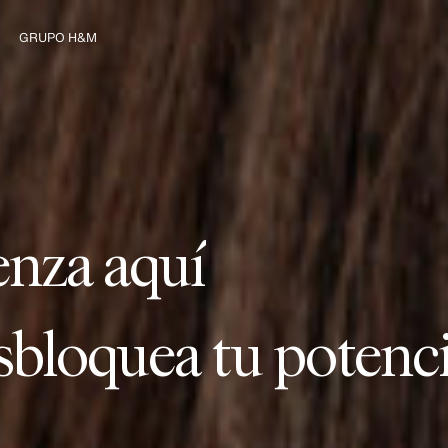
GRUPO H&M
mienza con nosotro
e
n
z
a
a
q
u
í
Explorar el Grupo
enza aquí
ansforma nuestra in
enza aquí
ea conexiones durad
enza aquí
re nuevas oportuni
enza aquí
sbloquea tu potenci