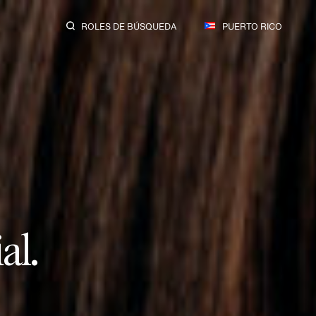
ROLES DE BÚSQUEDA
PUERTO RICO
s.
dustria.
eras.
dades.
al.