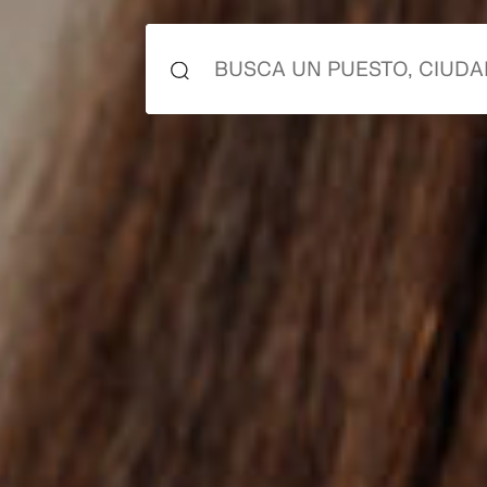
co
co