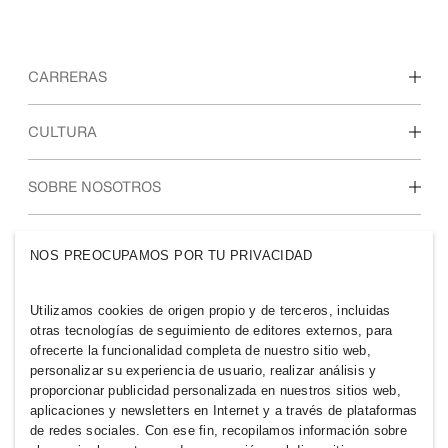
CARRERAS
Descubre nuestras áreas de trabajo
CULTURA
Estudiantes e inicio de carrera profesional
Nuestra cultura y beneficios
SOBRE NOSOTROS
Quiénes somos
GRUPO H&M
NOS PREOCUPAMOS POR TU PRIVACIDAD
Sostenibilidad
Inclusión y diversidad
Explora nuestro grupo
Utilizamos cookies de origen propio y de terceros, incluidas
otras tecnologías de seguimiento de editores externos, para
ofrecerte la funcionalidad completa de nuestro sitio web,
personalizar su experiencia de usuario, realizar análisis y
proporcionar publicidad personalizada en nuestros sitios web,
aplicaciones y newsletters en Internet y a través de plataformas
PERU
de redes sociales. Con ese fin, recopilamos información sobre