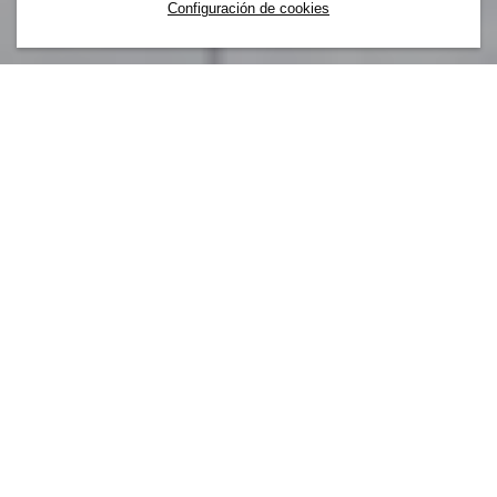
Configuración de cookies
Nuestra marca forma parte de algo más
grande. En H&M, tú también formas parte
del Grupo H&M, un equipo de
compañeros/as de todo el mundo que
comparten los mismos valores
fundamentales. Tanto si diseñamos
productos como si creamos aplicaciones,
somos un solo equipo que trabaja
conjuntamente para crear relaciones
significativas con nuestros clientes/as y
compañeros/as de todo el mundo.
Desde minoristas globales hasta nuevas empresas, el