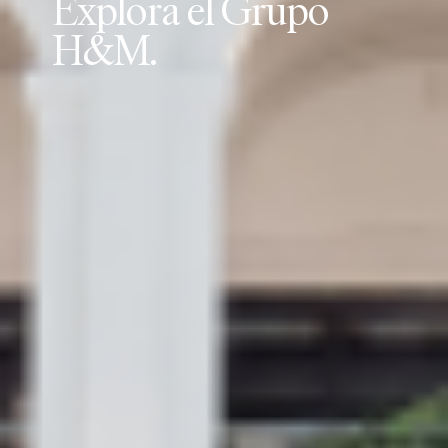
E
x
p
l
o
r
a
e
l
G
r
u
p
o
H
&
M
.