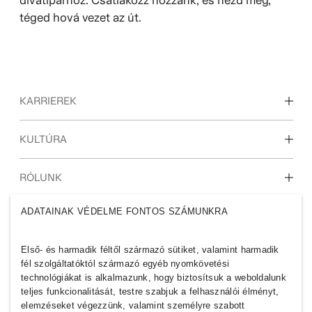
divatiparhoz. Csatlakozz hozzánk, és nézd meg,
téged hová vezet az út.
KARRIEREK
KULTÚRA
Fedezd fel részlegeinket
Diákok és pályakezdők
Kultúránk és
RÓLUNK
juttatásaink
ADATAINAK VÉDELME FONTOS SZÁMUNKRA
H&M CSOPORT
Kik vagyunk
Fenntarthatóság
Első- és harmadik féltől származó sütiket, valamint harmadik
Befogadás és sokszínűség
fél szolgáltatóktól származó egyéb nyomkövetési
Fedezd fel a Csoportot
technológiákat is alkalmazunk, hogy biztosítsuk a weboldalunk
teljes funkcionalitását, testre szabjuk a felhasználói élményt,
elemzéseket végezzünk, valamint személyre szabott