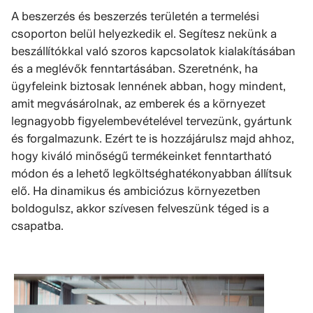
A beszerzés és beszerzés területén a termelési
csoporton belül helyezkedik el. Segítesz nekünk a
beszállítókkal való szoros kapcsolatok kialakításában
és a meglévők fenntartásában. Szeretnénk, ha
ügyfeleink biztosak lennének abban, hogy mindent,
amit megvásárolnak, az emberek és a környezet
legnagyobb figyelembevételével tervezünk, gyártunk
és forgalmazunk. Ezért te is hozzájárulsz majd ahhoz,
hogy kiváló minőségű termékeinket fenntartható
módon és a lehető legköltséghatékonyabban állítsuk
elő. Ha dinamikus és ambiciózus környezetben
boldogulsz, akkor szívesen felveszünk téged is a
csapatba.