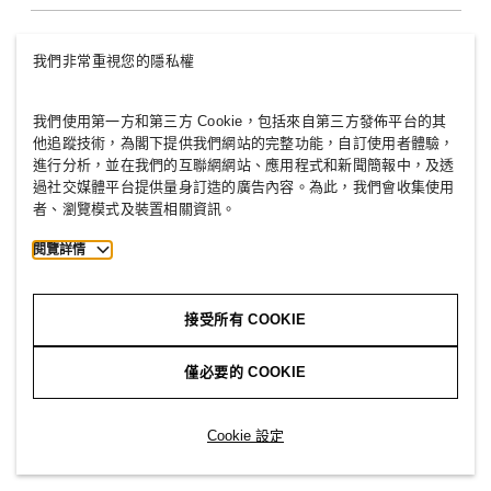
永續性
包容與多元化
探索小組
我們非常重視您的隱私權
我們使用第一方和第三方 Cookie，包括來自第三方發佈平台的其
他追蹤技術，為閣下提供我們網站的完整功能，自訂使用者體驗，
進行分析，並在我們的互聯網網站、應用程式和新聞簡報中，及透
HONG KONG
過社交媒體平台提供量身訂造的廣告內容。為此，我們會收集使用
者、瀏覽模式及裝置相關資訊。
最新消息
政策與隱私
Cookies
Cookie Settings
閱覽詳情
H&M.com
接受所有 COOKIE
僅必要的 COOKIE
2026 H & M Hennes and Mauritz AB.
Cookie 設定