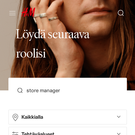
L
ö
y
d
ä
s
e
u
r
a
a
v
a
r
o
o
l
i
s
i
SEARCH
Kaikkialla
Tehtäväalueet