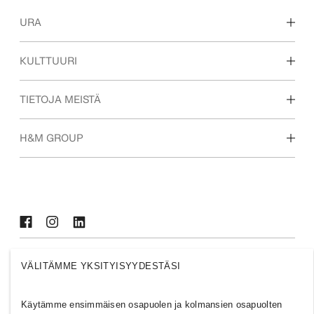
URA
Tutustu työtehtäviimme
KULTTUURI
Opiskelijat ja ura
Kulttuurimme & etumme
TIETOJA MEISTÄ
Keitä me olemme
H&M GROUP
Kestävä kehitys
Osallisuus ja monimuotoisuus
Tutustu yritykseen
FINLAND
VÄLITÄMME YKSITYISYYDESTÄSI
Klikkaa
Evästeet
Käytämme ensimmäisen osapuolen ja kolmansien osapuolten
Cookies
Cookie Settings