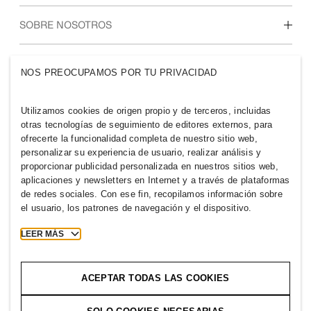
Estudiantes e inicio de carrera profesional
Nuestra cultura y beneficios
SOBRE NOSOTROS
Quiénes somos
GRUPO H&M
NOS PREOCUPAMOS POR TU PRIVACIDAD
Sostenibilidad
Inclusión y diversidad
Explora nuestro grupo
Utilizamos cookies de origen propio y de terceros, incluidas
otras tecnologías de seguimiento de editores externos, para
ofrecerte la funcionalidad completa de nuestro sitio web,
personalizar su experiencia de usuario, realizar análisis y
proporcionar publicidad personalizada en nuestros sitios web,
aplicaciones y newsletters en Internet y a través de plataformas
SPAIN
de redes sociales. Con ese fin, recopilamos información sobre
el usuario, los patrones de navegación y el dispositivo.
Prensa
Políticas y privacidad
Cookies
Cookie Settings
LEER MÁS
H&M.com
ACEPTAR TODAS LAS COOKIES