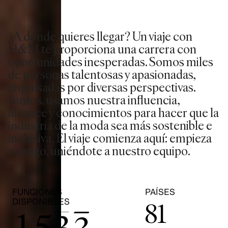
¿A dónde quieres llegar? Un viaje con
H&M te proporciona una carrera con
0
oportunidades inesperadas. Somos miles
de personas talentosas y apasionadas,
impulsadas por diversas perspectivas.
1
Juntos, usamos nuestra influencia,
alcance y conocimientos para hacer que la
2
0
0
industria de la moda sea más sostenible e
inclusiva. El viaje comienza aquí: empieza
contigo, uniéndote a nuestro equipo.
3
1
1
0
4
2
2
FUNCIONES
PAÍSES
DISPONIBLES
81
1
5
3
3