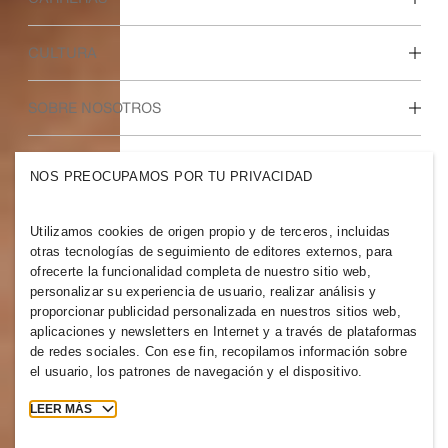
Descubre nuestras áreas de trabajo
CULTURA
Estudiantes e inicio de carrera profesional
Nuestra cultura y beneficios
SOBRE NOSOTROS
Quiénes somos
GRUPO H&M
NOS PREOCUPAMOS POR TU PRIVACIDAD
Sostenibilidad
Inclusión y diversidad
Explora nuestro grupo
Utilizamos cookies de origen propio y de terceros, incluidas
otras tecnologías de seguimiento de editores externos, para
ofrecerte la funcionalidad completa de nuestro sitio web,
personalizar su experiencia de usuario, realizar análisis y
proporcionar publicidad personalizada en nuestros sitios web,
aplicaciones y newsletters en Internet y a través de plataformas
SPAIN
de redes sociales. Con ese fin, recopilamos información sobre
el usuario, los patrones de navegación y el dispositivo.
Prensa
Políticas y privacidad
Cookies
Cookie Settings
LEER MÁS
H&M.com