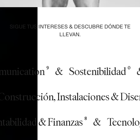
SIGUE TUS INTERESES & DESCUBRE DÓNDE TE
LLEVAN.
nication
&
Sostenibilidad
&
9
0
ing, Construcción, Instalaciones &
lidad & Finanzas
&
Tecnología,
8