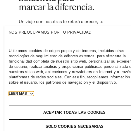
marcar la diferencia.
Un viaje con nosotras te retará a crecer, te
inspirará a descubrir nuevos caminos y te
empoderará a contribuir con una industria
NOS PREOCUPAMOS POR TU PRIVACIDAD
de la moda más inclusiva y sostenible.
Únete y descubre a dónde te lleva.
Utilizamos cookies de origen propio y de terceros, incluidas otras
tecnologías de seguimiento de editores externos, para ofrecerte la
funcionalidad completa de nuestro sitio web, personalizar su experie
de usuario, realizar análisis y proporcionar publicidad personalizada 
nuestros sitios web, aplicaciones y newsletters en Internet y a travé
plataformas de redes sociales. Con ese fin, recopilamos información
sobre el usuario, los patrones de navegación y el dispositivo.
LEER MÁS
ECUADOR
Prensa
Políticas y privacidad
Cookies
C
ACEPTAR TODAS LAS COOKIES
SOLO COOKIES NECESARIAS