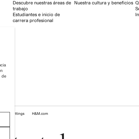
Descubre nuestras áreas de
Nuestra cultura y beneficios
Q
trabajo
S
Estudiantes e inicio de
I
carrera profesional
ncia
en
s de
ookie Settings
H&M.com