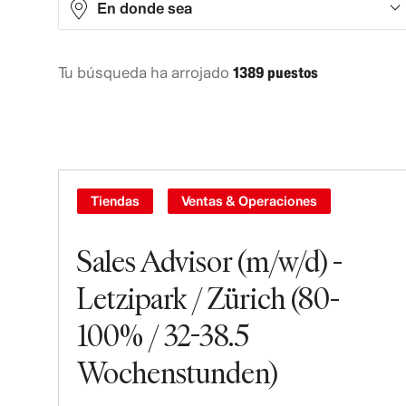
En donde sea
Tu búsqueda ha arrojado
1389 puestos
Asia
283
Europe
531
North America
533
Oceania
26
Tiendas
Ventas & Operaciones
South America
16
Sales Advisor (m/w/d) -
Letzipark / Zürich (80-
100% / 32-38.5
Wochenstunden)