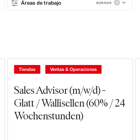
Áreas de trabajo
BORRAR
Contract type
Full-time
Part-time
Contract
Tiendas
Ventas & Operaciones
Áreas de trabajo
Sales Advisor (m/w/d) -
Ventas & Operaciones
Glatt / Wallisellen (60% / 24
Wochenstunden)
Tiendas
Dirección & Liderazgo