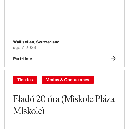
Leasing, Construcción, Instalaciones &
Diseño de tiendas
Branding, Marketing & Communication
Tecnología, datos e innovación
Wallisellen
,
Switzerland
ago 7, 2026
Compras & Suministro
Part-time
Logística
Diseño & Desarrollo de productos
Tiendas
Ventas & Operaciones
Legal, Administración, Seguridad &
Compliance
Eladó 20 óra (Miskolc Pláza
Miskolc)
Business Controlling
Contabilidad & Finanzas