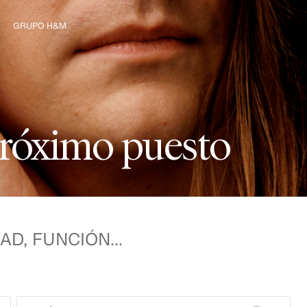
GRUPO H&M
Explorar el Grupo
r
ó
x
i
m
o
p
u
e
s
t
o