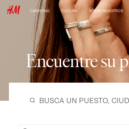
CARRERAS
CULTURA
SOBRE NOSOTROS
Descubre nuestras
Nuestra cultura y
Quiénes somos
áreas de trabajo
beneficios
Sostenibilidad
Estudiantes e inicio de
carrera profesional
Inclusión & Diversidad
E
n
c
u
e
n
t
r
e
s
u
p