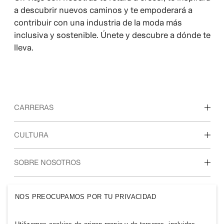
a descubrir nuevos caminos y te empoderará a
contribuir con una industria de la moda más
inclusiva y sostenible. Únete y descubre a dónde te
lleva.
CARRERAS
Descubre nuestras áreas de trabajo
CULTURA
Estudiantes e inicio de carrera profesional
Nuestra cultura y beneficios
SOBRE NOSOTROS
Quiénes somos
GRUPO H&M
NOS PREOCUPAMOS POR TU PRIVACIDAD
Sostenibilidad
Inclusión y diversidad
Explora nuestro grupo