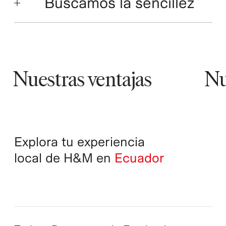
Buscamos la sencillez
Nuestras ventajas
Nues
Explora tu experiencia
local de H&M en
Ecuador