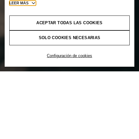
LEER MÁS
ACEPTAR TODAS LAS COOKIES
SOLO COOKIES NECESARIAS
Configuración de cookies
No se puede liberar el poder de la
diversidad sin inclusión. Por eso, en H&M
la inclusión es lo primero. La inclusión es
una opción para crear activamente una
cultura que apoye una mezcla de diversos
orígenes y experiencias para asegurar que
todos tengan una sensación de