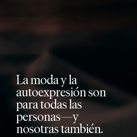
L
a
m
o
d
a
y
l
a
a
u
t
o
e
x
p
r
e
s
i
ó
n
s
o
n
p
a
r
a
t
o
d
a
s
l
a
s
p
e
r
s
o
n
a
s
—
y
n
o
s
o
t
r
a
s
t
a
m
b
i
é
n
.