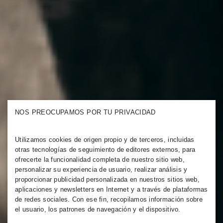
NOS PREOCUPAMOS POR TU PRIVACIDAD
Utilizamos cookies de origen propio y de terceros, incluidas
otras tecnologías de seguimiento de editores externos, para
ofrecerte la funcionalidad completa de nuestro sitio web,
personalizar su experiencia de usuario, realizar análisis y
proporcionar publicidad personalizada en nuestros sitios web,
aplicaciones y newsletters en Internet y a través de plataformas
de redes sociales. Con ese fin, recopilamos información sobre
el usuario, los patrones de navegación y el dispositivo.