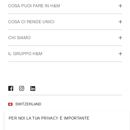
COSA PUOI FARE IN H&M
Scopri le nostre aree di lavoro
COSA CI RENDE UNICI
Studenti e prime esperienze
La nostra cultura e i benefit
CHI SIAMO
Chi siamo
IL GRUPPO H&M
Sostenibilità
Inclusione e diversità
Esplora il gruppo
SWITZERLAND
Stampa
Politiche e privacy
PER NOI LA TUA PRIVACY È IMPORTANTE
Cookie
Cookie Settings