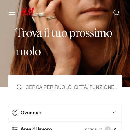
T
r
o
v
a
i
l
t
u
o
p
r
o
s
s
i
m
o
r
u
o
l
o
Ovunque
Area di lavoro
CANCELLA